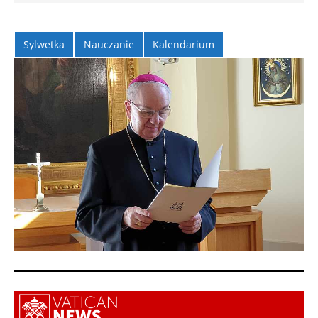
Sylwetka
Nauczanie
Kalendarium