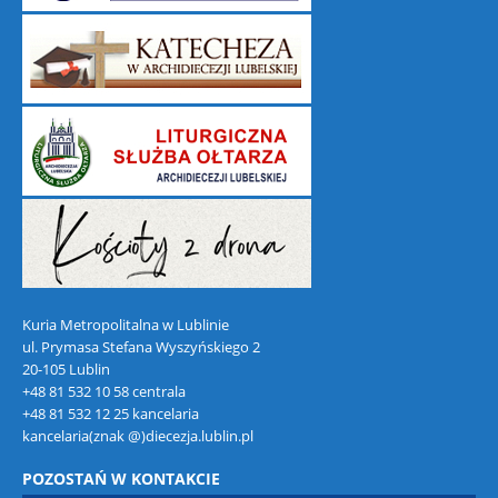
Kuria Metropolitalna w Lublinie
ul. Prymasa Stefana Wyszyńskiego 2
20-105 Lublin
+48 81 532 10 58 centrala
+48 81 532 12 25 kancelaria
kancelaria(znak @)diecezja.lublin.pl
POZOSTAŃ W KONTAKCIE