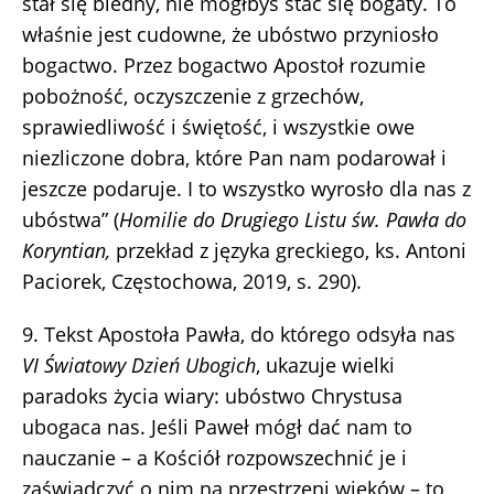
stał się biedny, nie mógłbyś stać się bogaty. To
właśnie jest cudowne, że ubóstwo przyniosło
bogactwo. Przez bogactwo Apostoł rozumie
pobożność, oczyszczenie z grzechów,
sprawiedliwość i świętość, i wszystkie owe
niezliczone dobra, które Pan nam podarował i
jeszcze podaruje. I to wszystko wyrosło dla nas z
ubóstwa” (
Homilie do Drugiego Listu św. Pawła do
Koryntian,
przekład z języka greckiego, ks. Antoni
Paciorek, Częstochowa, 2019, s. 290).
9. Tekst Apostoła Pawła, do którego odsyła nas
VI Światowy Dzień Ubogich
, ukazuje wielki
paradoks życia wiary: ubóstwo Chrystusa
ubogaca nas. Jeśli Paweł mógł dać nam to
nauczanie – a Kościół rozpowszechnić je i
zaświadczyć o nim na przestrzeni wieków – to