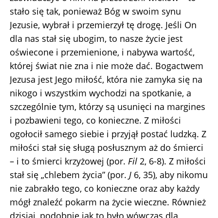
stało się tak, ponieważ Bóg w swoim synu
Jezusie, wybrał i przemierzył tę drogę. Jeśli On
dla nas stał się ubogim, to nasze życie jest
oświecone i przemienione, i nabywa wartość,
której świat nie zna i nie może dać. Bogactwem
Jezusa jest Jego miłość, która nie zamyka się na
nikogo i wszystkim wychodzi na spotkanie, a
szczególnie tym, którzy są usunięci na margines
i pozbawieni tego, co konieczne. Z miłości
ogołocił samego siebie i przyjął postać ludzką. Z
miłości stał się sługą posłusznym aż do śmierci
– i to śmierci krzyżowej (por.
Fil
2, 6-8). Z miłości
stał się „chlebem życia” (por.
J
6, 35), aby nikomu
nie zabrakło tego, co konieczne oraz aby każdy
mógł znaleźć pokarm na życie wieczne. Również
dzisiaj, podobnie jak to było wówczas dla