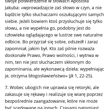
swoje potwierdzenie w słowach Apostoła
Jakuba: «wprowadzajcie zaś słowo w czyn, a nie
bądźcie tylko słuchaczami oszukującymi samych
siebie. Jeżeli bowiem ktoś przysłuchuje się tylko
słowu, a nie wypełnia go, podobny jest do
człowieka oglądającego w lustrze swe naturalne
odbicie. Bo przyjrzał się sobie, odszedł i zaraz
zapomniał, jakim był. Kto zaś pilnie rozważa
doskonałe Prawo, Prawo wolności, i wytrwa w
nim, ten nie jest słuchaczem skłonnym do
zapominania, ale wykonawcą dzieła; wypełniając
je, otrzyma błogosławieństwo» (
Jk
1, 22-25).
7. Wobec ubogich nie uprawia się retoryki, ale
zakasuje się rękawy i realizuje się wiarę poprzez
bezpośrednie zaangażowanie, które nie może
być scedowane na innych. Czasami natomiast