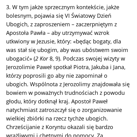
3. W tym jakże sprzecznym kontekście, jakże
bolesnym, pojawia się VI Światowy Dzień
Ubogich, z zaproszeniem – zaczerpniętym z
Apostoła Pawła – aby utrzymywać wzrok
utkwiony w Jezusie, który: «będąc bogaty, dla
was stał się ubogim, aby was ubóstwem swoim
ubogacić» (
2 Kor
8, 9). Podczas swojej wizyty w
Jerozolimie Paweł spotkał Piotra, Jakuba i Jana,
którzy poprosili go aby nie zapominał o
ubogich. Wspólnota z Jerozolimy znajdowała się
bowiem w poważnych trudnościach z powodu
głodu, który dotknął kraj. Apostoł Paweł
natychmiast zatroszczył się o zorganizowanie
wielkiej zbiórki na rzecz tychże ubogich.
Chrześcijanie z Koryntu okazali się bardzo
wrażliwymi i chętnymi do pomocy. Za