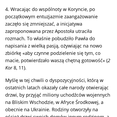
4. Wracając do wspólnoty w Koryncie, po
początkowym entuzjazmie zaangażowanie
zaczęło się zmniejszać, a inicjatywa
zaproponowana przez Apostoła utraciła
rozmach. To właśnie pobudziło Pawła do
napisania z wielką pasją, ożywiając na nowo
zbiórkę «aby czynne podzielenie się tym, co
macie, potwierdzało waszą chętną gotowość» (
2
Kor
8, 11).
Myślę w tej chwili o dyspozycyjności, którą w
ostatnich latach okazały całe narody otwierając
drzwi, by przyjąć miliony uchodźców wojennych
na Bliskim Wschodzie, w Afryce Środkowej, a
obecnie na Ukrainie. Rodziny otworzyły na
oścież drzwi swoich domów innym rodzinom, a