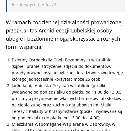
Bezdomnych Caritas AL
W ramach codziennej działalności prowadzonej
przez Caritas Archidiecezji Lubelskiej osoby
ubogie i bezdomne mogą skorzystać z różnych
form wsparcia:
Dzienny Ośrodek dla Osób Bezdomnych w Lublinie
(kąpiel, pranie, strzyżenie, zdjęcia do dokumentów,
porady prawne, psychologiczne, doradztwo zawodowe), z
którego jednocześnie korzystać może 25 osób,
Jadłodajnia Anielska Przystań w Lublinie (posiłki
wydawane od poniedziałku do piątku od 11:00 do 13:00,
prosimy o przyniesienie własnych termosów lub słoików
na ciepłą zupę) oraz kuchnia dla ubogich im. Matki
Teresy z Kalkuty w Krasnymstawie (posiłki wydawane są
od poniedziałku do piątku od 13:00 do 14:00),
Mieszkania Wspomagane-Wspierane w Dąbrowicy, w
których 16 osób może znaleźć schronienie na kilka