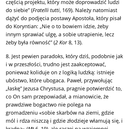
częścią projektu, który może doprowadzić ludzi
do siebie” (
Fratelli tutti
, 169). Należy natomiast
dążyć do podjęcia postawy Apostoła, który pisał
do Koryntian: „Nie o to bowiem idzie, żeby
innym sprawiać ulgę, a sobie utrapienie, lecz
żeby była równość” (
2 Kor
8, 13).
8. Jest pewien paradoks, który dziś, podobnie jak
i w przeszłości, trudno jest zaakceptować,
ponieważ koliduje on z logiką ludzką: istnieje
ubóstwo, które ubogaca. Paweł, przywołując
„łaskę” Jezusa Chrystusa, pragnie potwierdzić to,
co On sam przepowiadał, a mianowicie, że
prawdziwe bogactwo nie polega na
gromadzeniu «sobie skarbów na ziemi, gdzie
mól i rdza niszczą i gdzie złodzieje włamują się, i
kradną» (
Mt
6, 19), ale raczej na wzajemnej