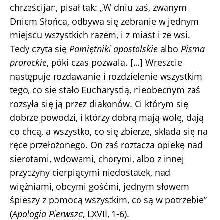
chrześcijan, pisał tak: „W dniu zaś, zwanym
Dniem Słońca, odbywa się zebranie w jednym
miejscu wszystkich razem, i z miast i ze wsi.
Tedy czyta się
Pamiętniki apostolskie
albo
Pisma
prorockie
, póki czas pozwala. […] Wreszcie
następuje rozdawanie i rozdzielenie wszystkim
tego, co się stało Eucharystią, nieobecnym zaś
rozsyła się ją przez diakonów. Ci którym się
dobrze powodzi, i którzy dobrą mają wolę, dają
co chcą, a wszystko, co się zbierze, składa się na
ręce przełożonego. On zaś roztacza opiekę nad
sierotami, wdowami, chorymi, albo z innej
przyczyny cierpiącymi niedostatek, nad
więźniami, obcymi gośćmi, jednym słowem
śpieszy z pomocą wszystkim, co są w potrzebie”
(
Apologia Pierwsza
, LXVII, 1-6).