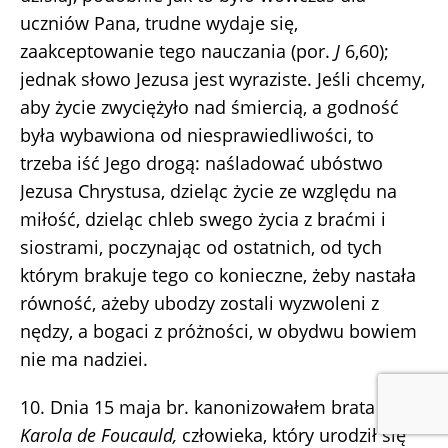
uczniów Pana, trudne wydaje się,
zaakceptowanie tego nauczania (por.
J
6,60);
jednak słowo Jezusa jest wyraziste. Jeśli chcemy,
aby życie zwyciężyło nad śmiercią, a godność
była wybawiona od niesprawiedliwości, to
trzeba iść Jego drogą: naśladować ubóstwo
Jezusa Chrystusa, dzieląc życie ze względu na
miłość, dzieląc chleb swego życia z braćmi i
siostrami, poczynając od ostatnich, od tych
którym brakuje tego co konieczne, żeby nastała
równość, ażeby ubodzy zostali wyzwoleni z
nędzy, a bogaci z próżności, w obydwu bowiem
nie ma nadziei.
10. Dnia 15 maja br. kanonizowałem brata
Karola de Foucauld,
człowieka, który urodził się