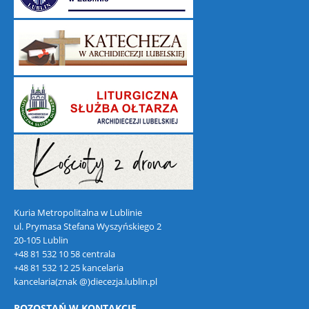
Kuria Metropolitalna w Lublinie
ul. Prymasa Stefana Wyszyńskiego 2
20-105 Lublin
+48 81 532 10 58 centrala
+48 81 532 12 25 kancelaria
kancelaria(znak @)diecezja.lublin.pl
POZOSTAŃ W KONTAKCIE