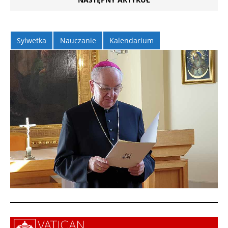
Sylwetka
Nauczanie
Kalendarium