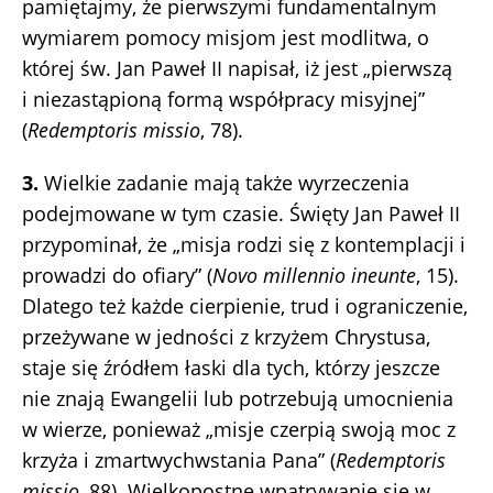
pamiętajmy, że pierwszymi fundamentalnym
wymiarem pomocy misjom jest modlitwa, o
której św. Jan Paweł II napisał, iż jest „pierwszą
i niezastąpioną formą współpracy misyjnej”
(
Redemptoris missio
, 78).
3.
Wielkie zadanie mają także wyrzeczenia
podejmowane w tym czasie. Święty Jan Paweł II
przypominał, że „misja rodzi się z kontemplacji i
prowadzi do ofiary” (
Novo millennio ineunte
, 15).
Dlatego też każde cierpienie, trud i ograniczenie,
przeżywane w jedności z krzyżem Chrystusa,
staje się źródłem łaski dla tych, którzy jeszcze
nie znają Ewangelii lub potrzebują umocnienia
w wierze, ponieważ „misje czerpią swoją moc z
krzyża i zmartwychwstania Pana” (
Redemptoris
missio
, 88). Wielkopostne wpatrywanie się w