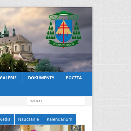
GALERIE
DOKUMENTY
POCZTA
wetka
Nauczanie
Kalendarium