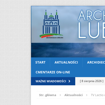
START
AKTUALNOŚCI
ARCHIDIEC
CMENTARZE ON-LINE
[ 8 sierpnia 2026 ]
WAŻNE WIADOMOŚCI
(Mt 14, 22-33)
A
Str. główna
Aktualności
TV Lectio 
[ 8 sierpnia 2026 ]
Niedzielę zwykłą „