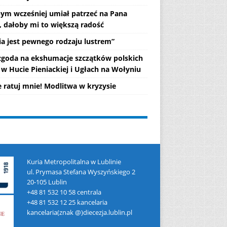
ym wcześniej umiał patrzeć na Pana
, dałoby mi to większą radość
lia jest pewnego rodzaju lustrem”
 zgoda na ekshumacje szczątków polskich
 w Hucie Pieniackiej i Ugłach na Wołyniu
e ratuj mnie! Modlitwa w kryzysie
Kuria Metropolitalna w Lublinie
ul. Prymasa Stefana Wyszyńskiego 2
20-105 Lublin
+48 81 532 10 58 centrala
+48 81 532 12 25 kancelaria
kancelaria(znak @)diecezja.lublin.pl