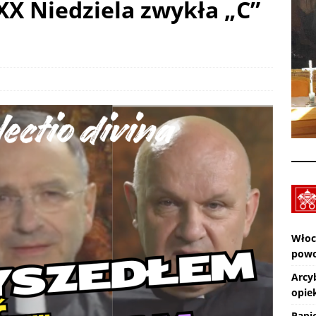
 XX Niedziela zwykła „C”
Lato z Rafaelem – największe przeboje Rafael Film i
pokazy
AKTUALNOŚCI
IV Letni Festiwal Organowy w Sanktuarium Matki Bożej Chełmskiej
Zmarł ks. Ryszard Sowa
AKTUALNOŚCI
Włoc
powo
Arcy
opiek
Papi