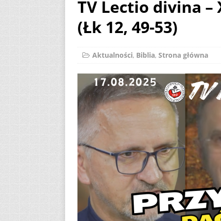
TV Lectio divina –
[ 8 sierpnia 2026 ]
(Łk 12, 49-53)
przedpremierowe 
[ 8 sierpnia 2026 ]
Aktualności
,
Biblia
,
Strona główna
AKTUALNOŚCI
[ 8 sierpnia 2026 ]