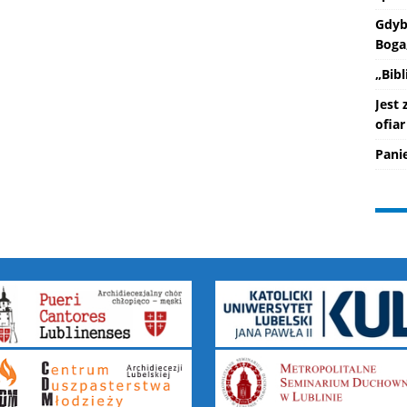
Gdyb
Boga
„Bib
Jest
ofiar
Pani