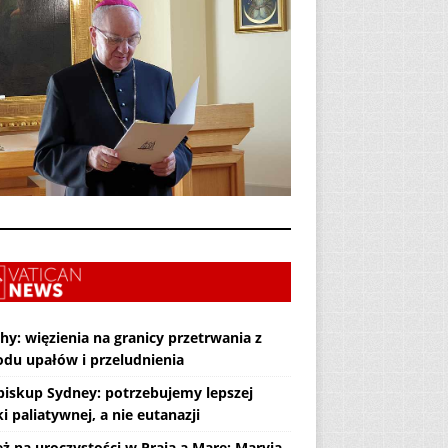
hy: więzienia na granicy przetrwania z
du upałów i przeludnienia
biskup Sydney: potrzebujemy lepszej
i paliatywnej, a nie eutanazji
eż na uroczystości w Praia a Mare: Maryja