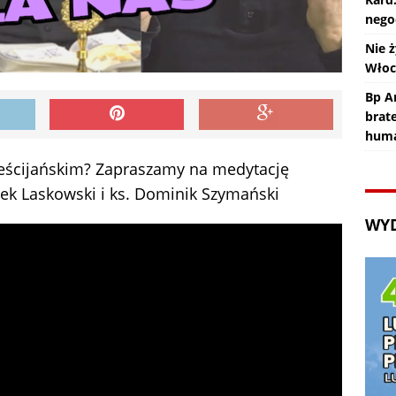
nego
Nie ż
Wło
Bp An
brat
huma
rześcijańskim? Zapraszamy na medytację
ławek Laskowski i ks. Dominik Szymański
WY