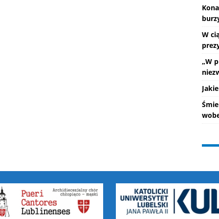
Kona
burz
W ci
prez
„W p
niez
Jakie
Śmie
wobe