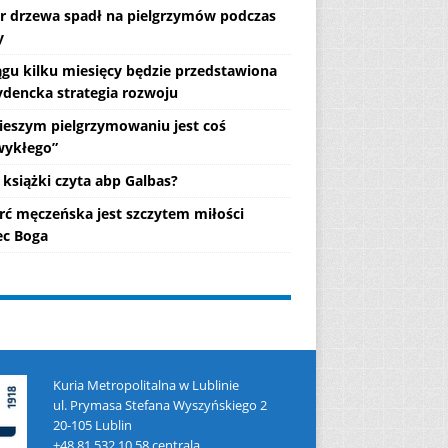
r drzewa spadł na pielgrzymów podczas
y
ągu kilku miesięcy będzie przedstawiona
ydencka strategia rozwoju
ieszym pielgrzymowaniu jest coś
wykłego”
 książki czyta abp Galbas?
rć męczeńska jest szczytem miłości
c Boga
Kuria Metropolitalna w Lublinie
ul. Prymasa Stefana Wyszyńskiego 2
20-105 Lublin
+48 81 532 10 58 centrala