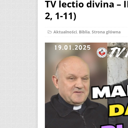
TV lectio divina – 
AKTUALNOŚCI
2, 1-11)
[ 2 sierpnia 2026 ]
[ 7 sierpnia 2026 ]
Aktualności
,
Biblia
,
Strona główna
(Mt 14, 22-33)
A