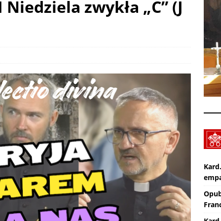
II Niedziela zwykła „C” (J
Nekrologi: śp. Jerzy Gasperski
AKTUALNOŚCI
Wiara eksperymentalna. TV lectio divina – XIX Niedziela zwykła „A”
KTUALNOŚCI
Kard
empa
Opub
Franc
Kard.