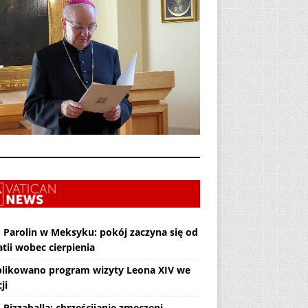
. Parolin w Meksyku: pokój zaczyna się od
tii wobec cierpienia
likowano program wizyty Leona XIV we
ji
 Pizzaballa: chrześcijanie zmęczeni