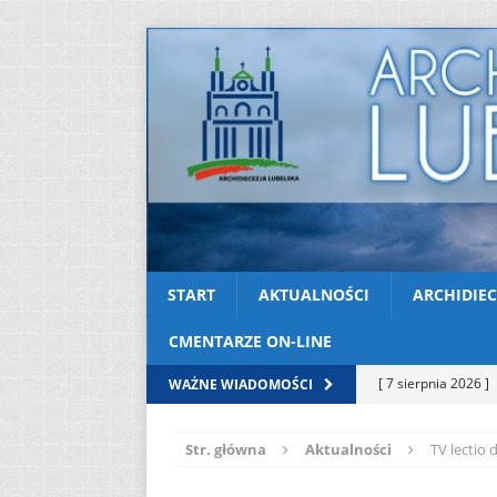
START
AKTUALNOŚCI
ARCHIDIEC
CMENTARZE ON-LINE
[ 7 sierpnia 2026 ]
WAŻNE WIADOMOŚCI
Niedzielę zwykłą „
Str. główna
Aktualności
TV lectio d
[ 6 sierpnia 2026 ]
[ 3 sierpnia 2026 ]