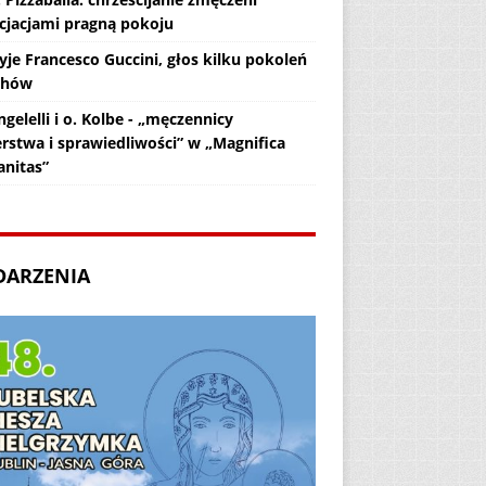
cjacjami pragną pokoju
yje Francesco Guccini, głos kilku pokoleń
chów
gelelli i o. Kolbe - „męczennicy
erstwa i sprawiedliwości” w „Magnifica
nitas”
DARZENIA