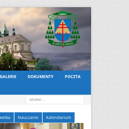
GALERIE
DOKUMENTY
POCZTA
wetka
Nauczanie
Kalendarium