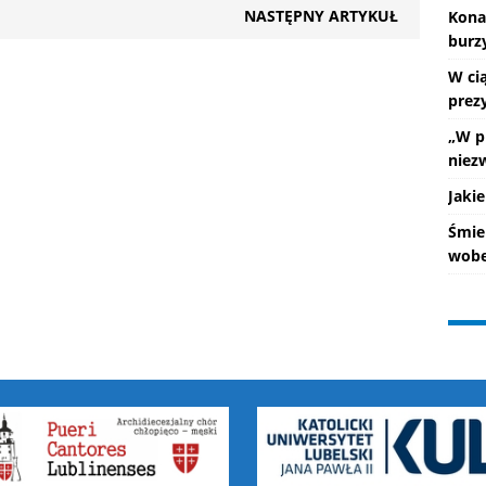
NASTĘPNY ARTYKUŁ
Kona
burz
W ci
prez
„W p
niez
Jakie
Śmie
wobe