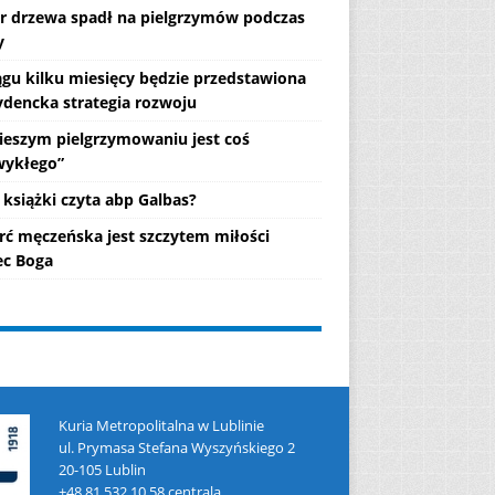
r drzewa spadł na pielgrzymów podczas
y
ągu kilku miesięcy będzie przedstawiona
ydencka strategia rozwoju
ieszym pielgrzymowaniu jest coś
wykłego”
 książki czyta abp Galbas?
rć męczeńska jest szczytem miłości
c Boga
Kuria Metropolitalna w Lublinie
ul. Prymasa Stefana Wyszyńskiego 2
20-105 Lublin
+48 81 532 10 58 centrala