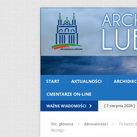
START
AKTUALNOŚCI
ARCHIDIEC
CMENTARZE ON-LINE
[ 7 sierpnia 2026 ]
WAŻNE WIADOMOŚCI
Niedzielę zwykłą „
Str. główna
Aktualności
TV lectio 
[ 6 sierpnia 2026 ]
Bożego
[ 3 sierpnia 2026 ]