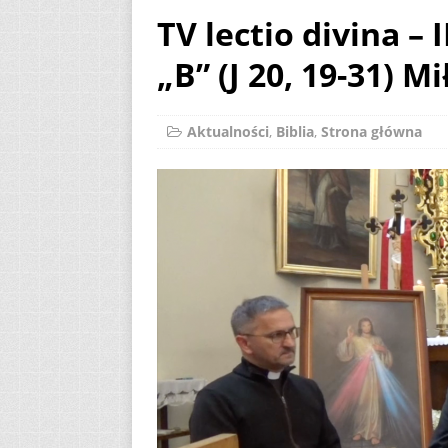
TV lectio divina –
AKTUALNOŚCI
„B” (J 20, 19-31) M
[ 2 sierpnia 2026 ]
[ 7 sierpnia 2026 ]
Aktualności
,
Biblia
,
Strona główna
(Mt 14, 22-33)
A