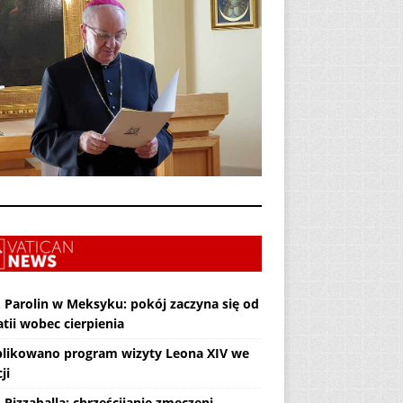
. Parolin w Meksyku: pokój zaczyna się od
tii wobec cierpienia
likowano program wizyty Leona XIV we
ji
 Pizzaballa: chrześcijanie zmęczeni