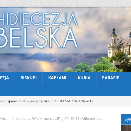
EZJA
BISKUPI
KAPŁANI
KURIA
PARAFIE
Pot, śpiew, duch – pielgrzymka. SPOTKANIA Z WIARĄ w 19
A (9.08.2026)
AKTUALNOŚCI
divina – II Niedziela Wielkanocna „B” (J 20, 19-31) Miłosierdzia
Syl
Zmarł ks. Ryszard Sowa
AKTUALNOŚCI
Z Lublina wyruszyła 48. Piesza Pielgrzymka na Jasną Górę