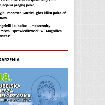
cjacjami pragną pokoju
yje Francesco Guccini, głos kilku pokoleń
chów
gelelli i o. Kolbe - „męczennicy
erstwa i sprawiedliwości” w „Magnifica
nitas”
DARZENIA