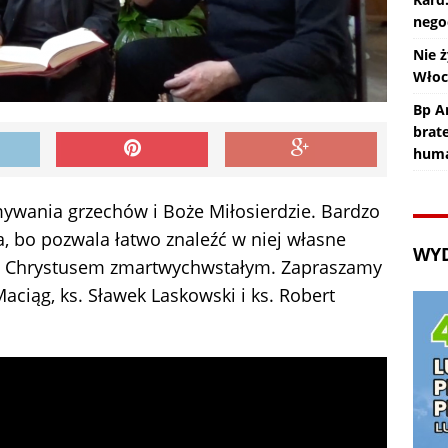
nego
Nie ż
Wło
Bp An
brat
huma
ywania grzechów i Boże Miłosierdzie. Bardzo
ia, bo pozwala łatwo znaleźć w niej własne
WY
 z Chrystusem zmartwychwstałym. Zapraszamy
Maciąg, ks. Sławek Laskowski i ks. Robert