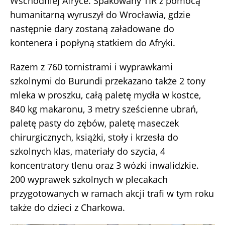
Wschodniej Afryce. Spakowany TIR z pomocą
humanitarną wyruszył do Wrocławia, gdzie
następnie dary zostaną załadowane do
kontenera i popłyną statkiem do Afryki.
Razem z 760 tornistrami i wyprawkami
szkolnymi do Burundi przekazano także 2 tony
mleka w proszku, całą paletę mydła w kostce,
840 kg makaronu, 3 metry sześcienne ubrań,
paletę pasty do zębów, paletę maseczek
chirurgicznych, książki, stoły i krzesła do
szkolnych klas, materiały do szycia, 4
koncentratory tlenu oraz 3 wózki inwalidzkie.
200 wyprawek szkolnych w plecakach
przygotowanych w ramach akcji trafi w tym roku
także do dzieci z Charkowa.