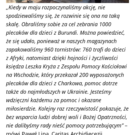
„Kiedy w maju rozpoczynaliśmy akcję, nie
spodziewaliśmy się, że rozwinie się ona na taką
skalę. Obraliśmy sobie za cel zebrania 1000
plecaków dla dzieci z Burundi. Można powiedzieć,
że się udało, ponieważ w naszych magazynach
zapakowaliśmy 960 tornistrów: 760 trafi do dzieci
z Afryki, natomiast dzięki hojności i życzliwości
księdza Leszka Kryża z Zespołu Pomocy Kościołowi
na Wschodzie, który przekazał 200 wyposażonych
plecaków dla dzieci z Charkowa, pomoc dotrze
także do najmłodszych w Ukrainie. Jesteśmy
wdzięczni każdemu za pomoc i okazane
miłosierdzie. Kolejny raz rzeczywistość pokazuje, że
bez wsparcia ludzi dobrej woli i Bożej Opatrzności,
nie dalibyśmy rady nieść pomocy potrzebującym”
–
mówi Paweł Lipa, Caritas Archidiecezji