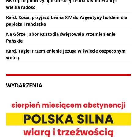
Biskupi o podróży apostolskiej Leona XIV do Francji:
wielka radość
Kard. Rossi: przyjazd Leona XIV do Argentyny hołdem dla
papieża Franciszka
Na Górze Tabor Kustodia świętowała Przemienienie
Pańskie
Kard. Tagle: Przemienienie Jezusa w świecie oszpeconym
wojną
WYDARZENIA