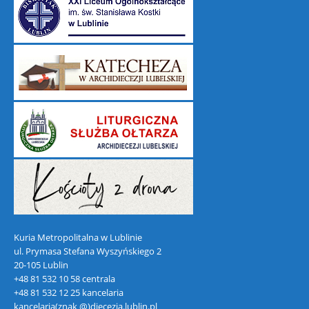
Kuria Metropolitalna w Lublinie
ul. Prymasa Stefana Wyszyńskiego 2
20-105 Lublin
+48 81 532 10 58 centrala
+48 81 532 12 25 kancelaria
kancelaria(znak @)diecezja.lublin.pl