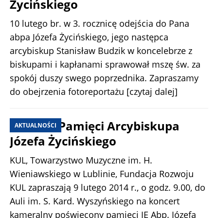
Życińskiego
10 lutego br. w 3. rocznicę odejścia do Pana
abpa Józefa Życińskiego, jego następca
arcybiskup Stanisław Budzik w koncelebrze z
biskupami i kapłanami sprawował mszę św. za
spokój duszy swego poprzednika. Zapraszamy
do obejrzenia fotoreportażu
[czytaj dalej]
Koncert Pamięci Arcybiskupa
AKTUALNOŚCI
Józefa Życińskiego
KUL, Towarzystwo Muzyczne im. H.
Wieniawskiego w Lublinie, Fundacja Rozwoju
KUL zapraszają 9 lutego 2014 r., o godz. 9.00, do
Auli im. S. Kard. Wyszyńskiego na koncert
kameralny poświęcony pamięci JE Abp. Józefa