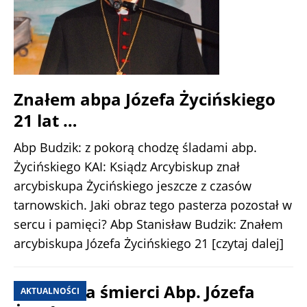
Znałem abpa Józefa Życińskiego
21 lat …
Abp Budzik: z pokorą chodzę śladami abp.
Życińskiego KAI: Ksiądz Arcybiskup znał
arcybiskupa Życińskiego jeszcze z czasów
tarnowskich. Jaki obraz tego pasterza pozostał w
sercu i pamięci? Abp Stanisław Budzik: Znałem
arcybiskupa Józefa Życińskiego 21
[czytaj dalej]
3 rocznica śmierci Abp. Józefa
AKTUALNOŚCI