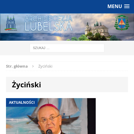
MENU
Str. główna
Życiński
Życiński
AKTUALNOŚCI