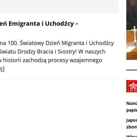
XXX Międzynarodowy Festiwal Organowy Lublin – Czuby: 2026-08-
CI
ień Emigranta i Uchodźcy –
Zmarł ks. Ryszard Sowa
AKTUALNOŚCI
 na 100. Światowy Dzień Migranta i Uchodźcy
światu Drodzy Bracia i Siostry! W naszych
w historii zachodzą procesy wzajemnego
j]
Nunc
papie
Japo
zbom
Włoc