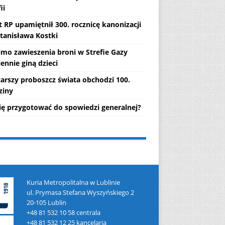
ii
 RP upamiętnił 300. rocznicę kanonizacji
Stanisława Kostki
mo zawieszenia broni w Strefie Gazy
ennie giną dzieci
tarszy proboszcz świata obchodzi 100.
ziny
się przygotować do spowiedzi generalnej?
Kuria Metropolitalna w Lublinie
ul. Prymasa Stefana Wyszyńskiego 2
20-105 Lublin
+48 81 532 10 58 centrala
+48 81 532 12 25 kancelaria