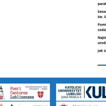
paraf
Senat
św. 
Pomi
codzi
Najs
urod
Jak 