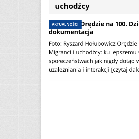
uchodźcy
[ 2 sierpnia 2026 ]
12
AKTUALNOŚ
Papieskie Orędzie na 100. Dz
AKTUALNOŚCI
dokumentacja
[ 6 sierpnia 2026 ]
Foto: Ryszard Hołubowicz Orędzie
Migranci i uchodźcy: ku lepszemu 
społeczeństwach jak nigdy dotąd 
uzależniania i interakcji
[czytaj dale