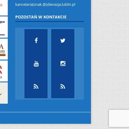
kancelaria(znak @)diecezja.lublin.pl
POZOSTAŃ W KONTAKCIE