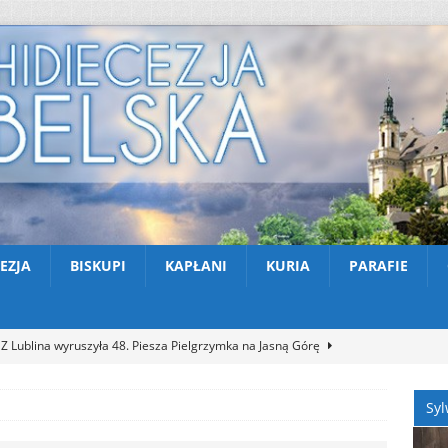
EZJA
BISKUPI
KAPŁANI
KURIA
PARAFIE
Z Lublina wyruszyła 48. Piesza Pielgrzymka na Jasną Górę
Syl
Nekrologi: śp. Jerzy Gasperski
AKTUALNOŚCI
Apel na miesiąc abstynencji – sierpień 2026
AKTUALNOŚCI