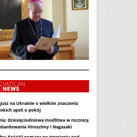
jusz na Ukrainie o wielkim znaczeniu
skich apeli o pokój
nia: dziesięciodniowa modlitwa w rocznicę
bardowania Hiroszimy i Nagasaki
hy: Kościół pomaga po trzęsieniu pod