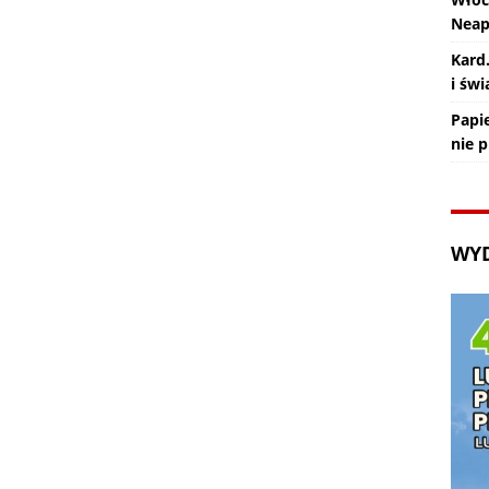
Nea
Kard
i św
Papie
nie 
WY