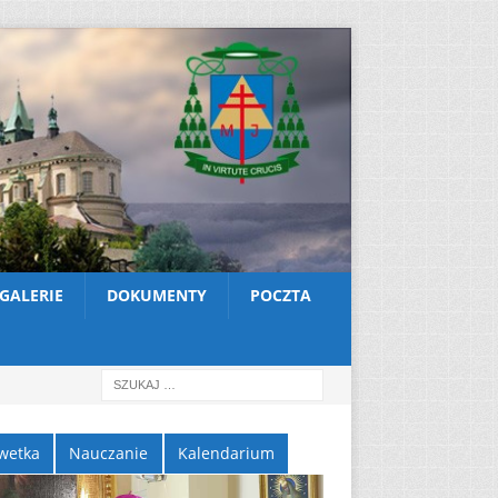
GALERIE
DOKUMENTY
POCZTA
wetka
Nauczanie
Kalendarium