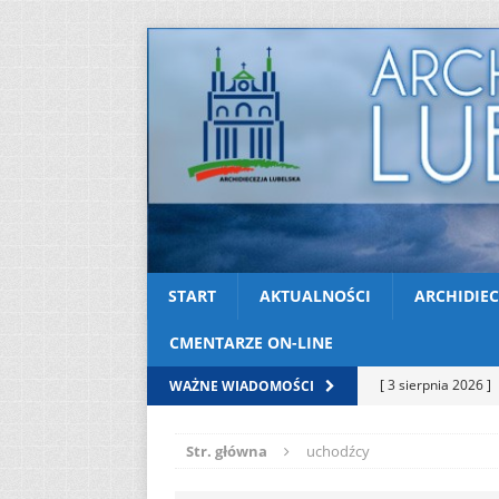
START
AKTUALNOŚCI
ARCHIDIEC
CMENTARZE ON-LINE
[ 3 sierpnia 2026 ]
WAŻNE WIADOMOŚCI
AKTUALNOŚCI
Str. główna
uchodźcy
[ 2 sierpnia 2026 ]
[ 2 sierpnia 2026 ]