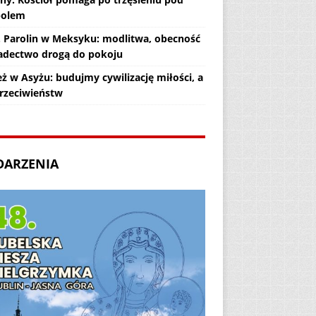
polem
. Parolin w Meksyku: modlitwa, obecność
iadectwo drogą do pokoju
ż w Asyżu: budujmy cywilizację miłości, a
przeciwieństw
DARZENIA