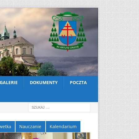
GALERIE
DOKUMENTY
POCZTA
wetka
Nauczanie
Kalendarium