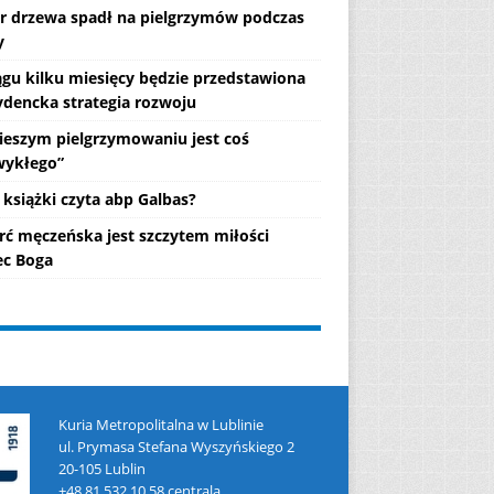
r drzewa spadł na pielgrzymów podczas
y
ągu kilku miesięcy będzie przedstawiona
ydencka strategia rozwoju
ieszym pielgrzymowaniu jest coś
wykłego”
 książki czyta abp Galbas?
rć męczeńska jest szczytem miłości
c Boga
Kuria Metropolitalna w Lublinie
ul. Prymasa Stefana Wyszyńskiego 2
20-105 Lublin
+48 81 532 10 58 centrala