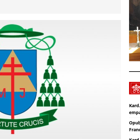
Zmarł ks. Ryszard Sowa
AKTUALNOŚCI
Z Lublina wyruszyła 48. Piesza Pielgrzymka na Jasną Górę
Nekrologi: śp. Jerzy Gasperski
AKTUALNOŚCI
Kard
empa
Opub
Franc
Kard.