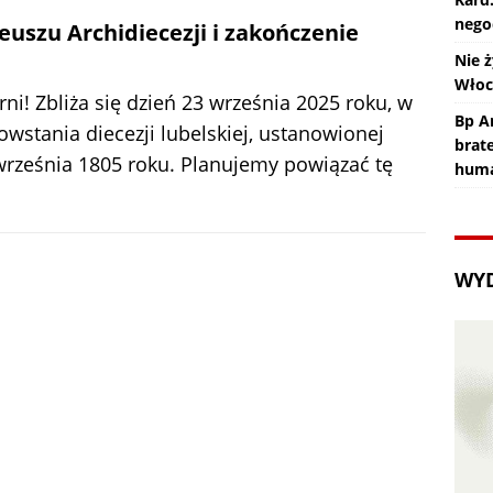
nego
euszu Archidiecezji i zakończenie
Nie ż
Wło
ni! Zbliża się dzień 23 września 2025 roku, w
Bp An
wstania diecezji lubelskiej, ustanowionej
brat
 września 1805 roku. Planujemy powiązać tę
huma
WY