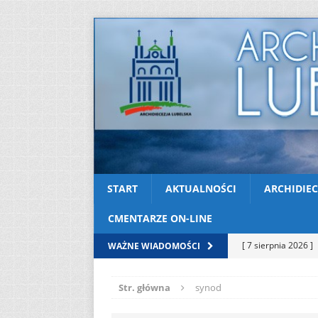
START
AKTUALNOŚCI
ARCHIDIEC
CMENTARZE ON-LINE
[ 7 sierpnia 2026 ]
WAŻNE WIADOMOŚCI
(Mt 14, 22-33)
A
Str. główna
synod
[ 7 sierpnia 2026 ]
Niedzielę zwykłą „