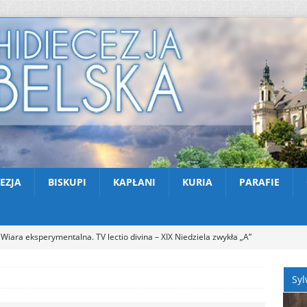
EZJA
BISKUPI
KAPŁANI
KURIA
PARAFIE
Wiara eksperymentalna. TV lectio divina – XIX Niedziela zwykła „A”
KTUALNOŚCI
Syl
Pot, śpiew, duch – pielgrzymka. SPOTKANIA Z WIARĄ w 19
A (9.08.2026)
AKTUALNOŚCI