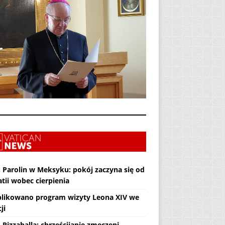
. Parolin w Meksyku: pokój zaczyna się od
tii wobec cierpienia
likowano program wizyty Leona XIV we
ji
 Pizzaballa: chrześcijanie zmęczeni