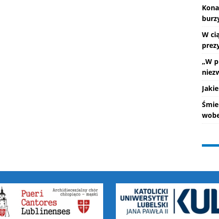
Kona
burz
W ci
prez
„W p
niez
Jakie
Śmie
wobe