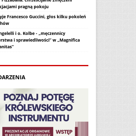
cjacjami pragną pokoju
yje Francesco Guccini, głos kilku pokoleń
chów
gelelli i o. Kolbe - „męczennicy
erstwa i sprawiedliwości” w „Magnifica
nitas”
DARZENIA