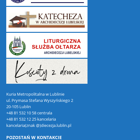
Kuria Metropolitalna w Lublinie
ul. Prymasa Stefana Wyszyńskiego 2
20-105 Lublin
+48 81 532 10 58 centrala
+48 81 532 12 25 kancelaria
kancelaria(znak @)diecezja.lublin.pl
POZOSTAŃ W KONTAKCIE