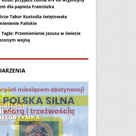
em dla papieża Franciszka
órze Tabor Kustodia świętowała
mienienie Pańskie
 Tagle: Przemienienie Jezusa w świecie
econym wojną
DARZENIA