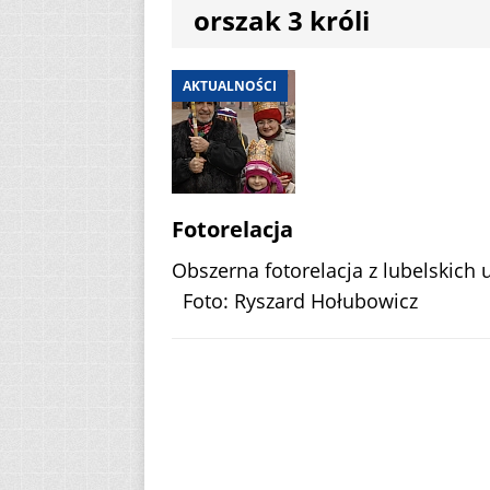
orszak 3 króli
AKTUALNOŚCI
[ 2 sierpnia 2026 ]
AKTUALNOŚCI
[ 7 sierpnia 2026 ]
(Mt 14, 22-33)
A
Fotorelacja
Obszerna fotorelacja z lubelskich u
Foto: Ryszard Hołubowicz