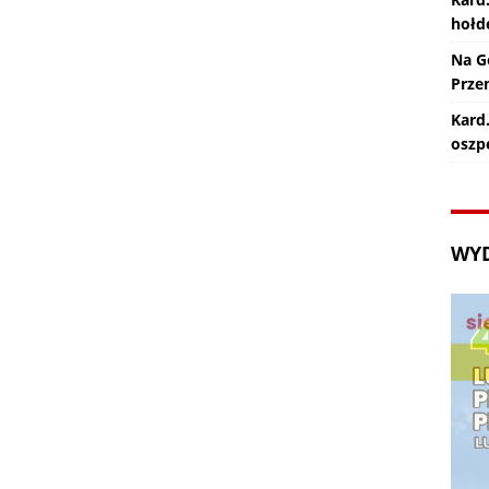
hołd
Na G
Prze
Kard.
oszp
WY