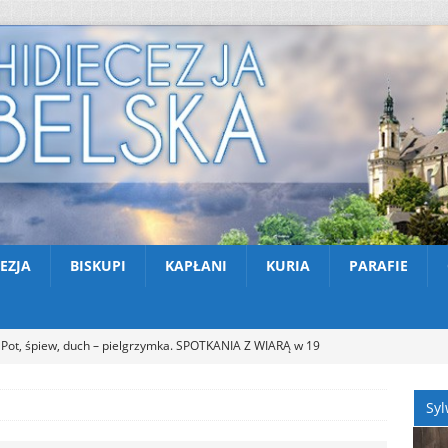
EZJA
BISKUPI
KAPŁANI
KURIA
PARAFIE
Pot, śpiew, duch – pielgrzymka. SPOTKANIA Z WIARĄ w 19
A (9.08.2026)
AKTUALNOŚCI
Syl
Zmarł ks. Ryszard Sowa
AKTUALNOŚCI
Z Lublina wyruszyła 48. Piesza Pielgrzymka na Jasną Górę