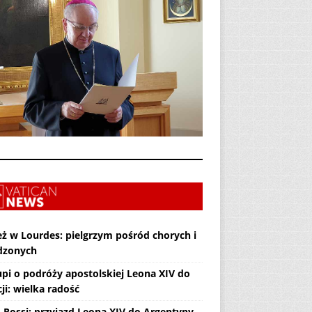
eż w Lourdes: pielgrzym pośród chorych i
dzonych
upi o podróży apostolskiej Leona XIV do
ji: wielka radość
. Rossi: przyjazd Leona XIV do Argentyny