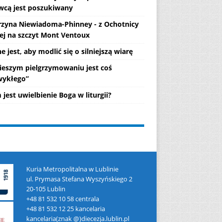
wcą jest poszukiwany
rzyna Niewiadoma-Phinney - z Ochotnicy
ej na szczyt Mont Ventoux
 jest, aby modlić się o silniejszą wiarę
ieszym pielgrzymowaniu jest coś
wykłego”
jest uwielbienie Boga w liturgii?
Kuria Metropolitalna w Lublinie
ul. Prymasa Stefana Wyszyńskiego 2
20-105 Lublin
+48 81 532 10 58 centrala
+48 81 532 12 25 kancelaria
kancelaria(znak @)diecezja.lublin.pl