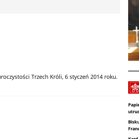
Nekrologi: śp. Jerzy Gasperski
AKTUALNOŚCI
Wiara eksperymentalna. TV lectio divina – XIX Niedziela zwykła „A”
KTUALNOŚCI
roczystości Trzech Króli, 6 styczeń 2014 roku.
Papi
utru
Bisk
Franc
Kard