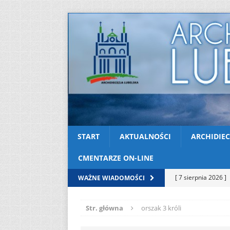
START
AKTUALNOŚCI
ARCHIDIEC
CMENTARZE ON-LINE
[ 7 sierpnia 2026 ]
WAŻNE WIADOMOŚCI
Niedzielę zwykłą „
Str. główna
orszak 3 króli
[ 6 sierpnia 2026 ]
[ 3 sierpnia 2026 ]