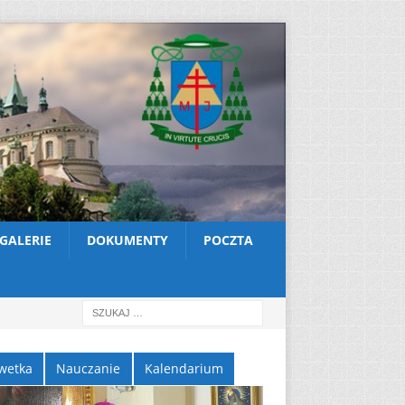
GALERIE
DOKUMENTY
POCZTA
wetka
Nauczanie
Kalendarium