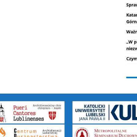
Spra
Kata
Górn
Ważne
„W p
niez
Czym 