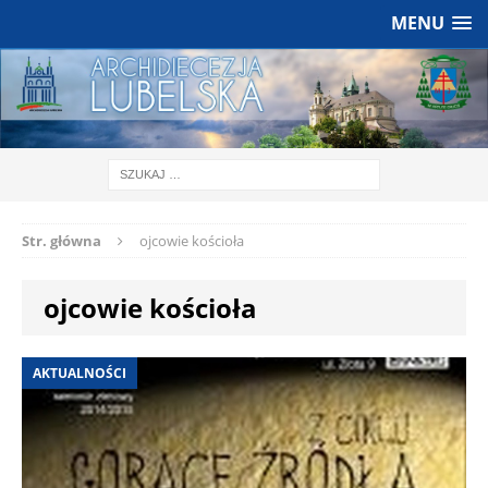
MENU
Str. główna
ojcowie kościoła
ojcowie kościoła
AKTUALNOŚCI