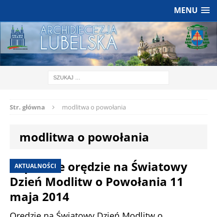
MENU
Str. główna
modlitwa o powołania
modlitwa o powołania
Papieskie orędzie na Światowy
AKTUALNOŚCI
Dzień Modlitw o Powołania 11
maja 2014
Orędzie na Światowy Dzień Modlitw o