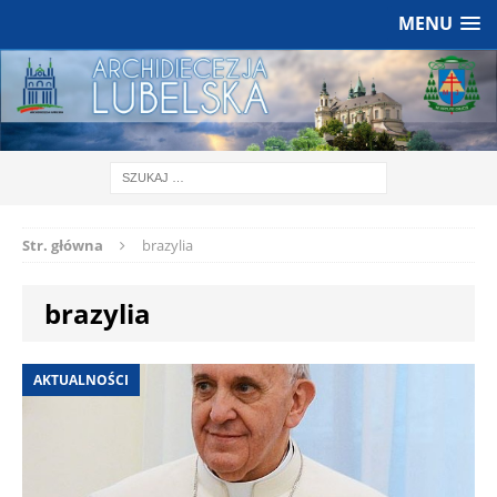
MENU
Str. główna
brazylia
brazylia
AKTUALNOŚCI