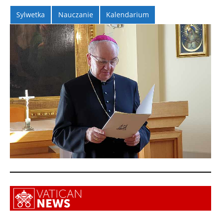
Sylwetka
Nauczanie
Kalendarium