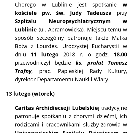
Chorego w Lublinie jest spotkanie
w
kościele pw. św. Judy Tadeusza
przy
Szpitalu Neuropsychiatrycznym w
Lublinie
(ul. Abramowicka). Miejscu temu w
sposób szczególny patronuje także Matka
Boża z Lourdes. Uroczystej Eucharystii w
dniu
11 lutego
2018 r. o godz.
18.00
przewodniczył będzie
ks. prałat Tomasz
Trafny
, prac. Papieskiej Rady Kultury,
dyrektor Departamentu Nauki i Wiary.
13 lutego (wtorek)
Caritas Archidiecezji Lubelskie
j tradycyjne
patronuje spotkaniu z chorymi dziećmi, ich
rodzicami i pracownikami służby zdrowia w
Uniwersyteckim Szpitalu Dziecięcym w