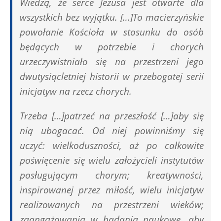
Wiedzą, że serce Jezusa jest otwarte dla
wszystkich bez wyjątku. […]To
macierzyńskie
powołanie Kościoła w stosunku do osób
będących w potrzebie i chorych
urzeczywistniało się na przestrzeni jego
dwutysiącletniej historii w przebogatej serii
inicjatyw na rzecz chorych.
Trzeba […]patrzeć na przeszłość […]aby się
nią ubogacać. Od niej powinniśmy się
uczyć: wielkoduszności, aż po całkowite
poświęcenie się wielu założycieli instytutów
posługującym chorym; kreatywności,
inspirowanej przez miłość, wielu inicjatyw
realizowanych na przestrzeni wieków;
zaangażowania w badania naukowe, aby