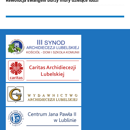
Rewolucja Ewangelii burzy mury dzielące ludzi