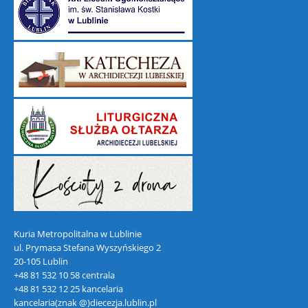
Kuria Metropolitalna w Lublinie
ul. Prymasa Stefana Wyszyńskiego 2
20-105 Lublin
+48 81 532 10 58 centrala
+48 81 532 12 25 kancelaria
kancelaria(znak @)diecezja.lublin.pl