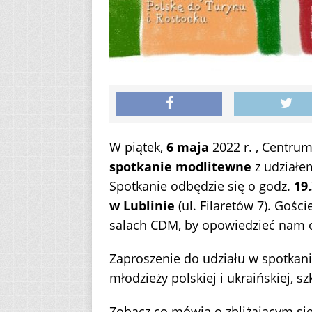
W piątek,
6 maja
2022 r. , Centru
spotkanie modlitewne
z udziałem
Spotkanie odbędzie się o godz.
19.
w Lublinie
(ul. Filaretów 7). Gośc
salach CDM, by opowiedzieć nam o 
Zaproszenie do udziału w spotkan
młodzieży polskiej i ukraińskiej, s
Zobacz co mówią o zbliżającym się