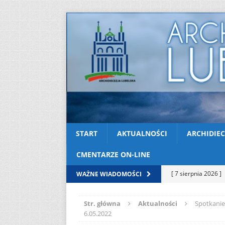
START
AKTUALNOŚCI
ARCHIDIEC
CMENTARZE ON-LINE
[ 7 sierpnia 2026 ]
WAŻNE WIADOMOŚCI
Niedzielę zwykłą „
Str. główna
Aktualności
Spotkanie
[ 6 sierpnia 2026 ]
6.05.2022
[ 3 sierpnia 2026 ]