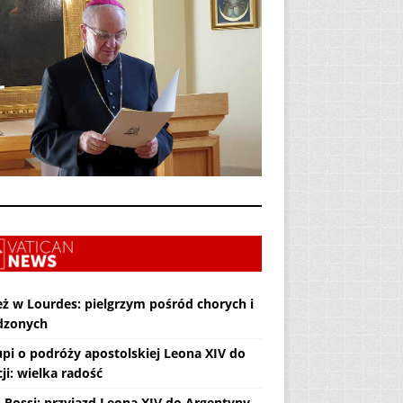
eż w Lourdes: pielgrzym pośród chorych i
dzonych
upi o podróży apostolskiej Leona XIV do
ji: wielka radość
. Rossi: przyjazd Leona XIV do Argentyny