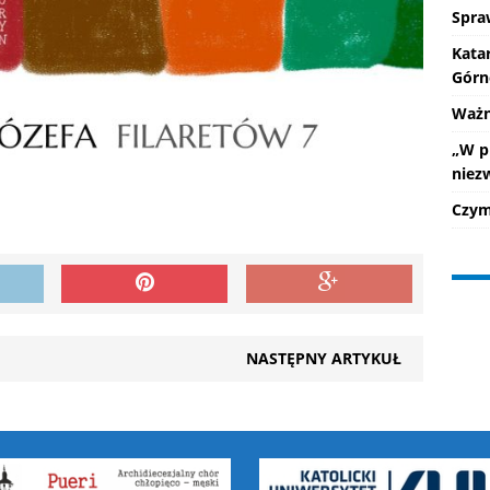
Spra
Kata
Górn
Ważne
„W p
niez
Czym 
NASTĘPNY ARTYKUŁ