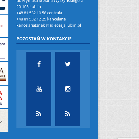
ul. Prymasa Stefana Wyszyńskiego 2
20-105 Lublin
+48 81 532 10 58 centrala
+48 81 532 12 25 kancelaria
kancelaria(znak @)diecezja.lublin.pl
POZOSTAŃ W KONTAKCIE