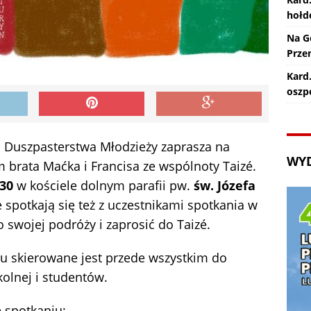
hołd
Na G
Prze
Kard.
oszp
m Duszpasterstwa Młodzieży zaprasza na
WY
 brata Maćka i Francisa ze wspólnoty Taizé.
30
w kościele dolnym parafii pw.
św. Józefa
ie spotkają się też z uczestnikami spotkania w
swojej podróży i zaprosić do Taizé.
iu skierowane jest przede wszystkim do
zkolnej i studentów.
 spotkaniu: