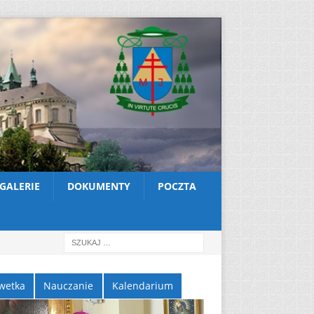
GALERIE
DOKUMENTY
POCZTA
wetka
Nauczanie
Kalendarium