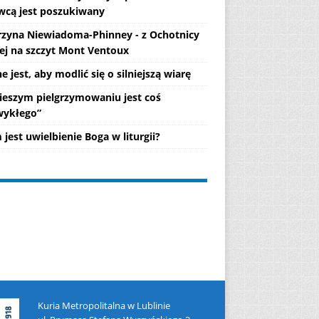
wcą jest poszukiwany
rzyna Niewiadoma-Phinney - z Ochotnicy
ej na szczyt Mont Ventoux
 jest, aby modlić się o silniejszą wiarę
ieszym pielgrzymowaniu jest coś
wykłego”
jest uwielbienie Boga w liturgii?
Kuria Metropolitalna w Lublinie