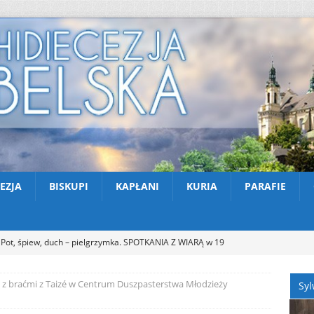
EZJA
BISKUPI
KAPŁANI
KURIA
PARAFIE
Pot, śpiew, duch – pielgrzymka. SPOTKANIA Z WIARĄ w 19
A (9.08.2026)
AKTUALNOŚCI
 z braćmi z Taizé w Centrum Duszpasterstwa Młodzieży
Syl
Zmarł ks. Ryszard Sowa
AKTUALNOŚCI
Z Lublina wyruszyła 48. Piesza Pielgrzymka na Jasną Górę