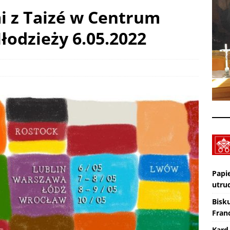
i z Taizé w Centrum
odzieży 6.05.2022
Nekrologi: śp. Jerzy Gasperski
AKTUALNOŚCI
Wiara eksperymentalna. TV lectio divina – XIX Niedziela zwykła „A”
KTUALNOŚCI
Papi
utru
Bisk
Franc
Kard