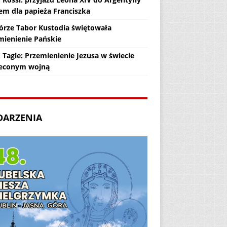
em dla papieża Franciszka
órze Tabor Kustodia świętowała
mienienie Pańskie
 Tagle: Przemienienie Jezusa w świecie
econym wojną
DARZENIA