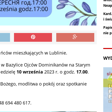
Nea
Kard
i św
Papie
nie 
ińców mieszkających w Lublinie.
WY
 w Bazylice Ojców Dominikanów na Starym
niedzielę
10 września
2023 r. o godz.
17.00
.
Bożego, modlitwa o pokój oraz spotkanie
+48 694 480 617.