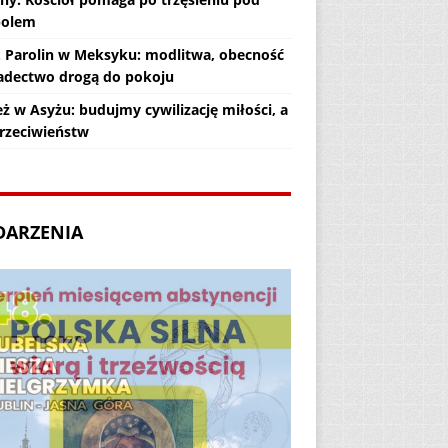
polem
. Parolin w Meksyku: modlitwa, obecność
iadectwo drogą do pokoju
ż w Asyżu: budujmy cywilizację miłości, a
przeciwieństw
DARZENIA