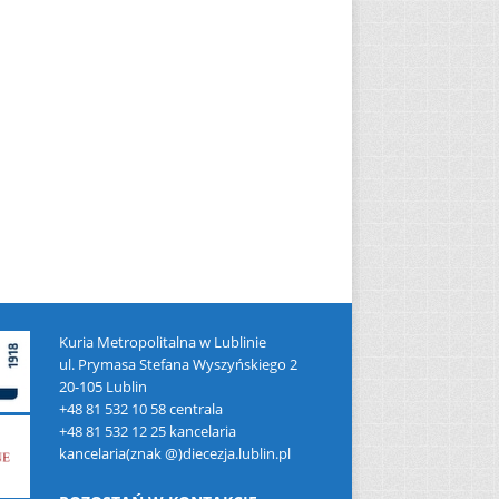
Kuria Metropolitalna w Lublinie
ul. Prymasa Stefana Wyszyńskiego 2
20-105 Lublin
+48 81 532 10 58 centrala
+48 81 532 12 25 kancelaria
kancelaria(znak @)diecezja.lublin.pl