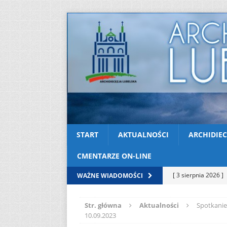
START
AKTUALNOŚCI
ARCHIDIEC
CMENTARZE ON-LINE
[ 3 sierpnia 2026 ]
WAŻNE WIADOMOŚCI
AKTUALNOŚCI
Str. główna
Aktualności
Spotkanie
[ 2 sierpnia 2026 ]
10.09.2023
[ 2 sierpnia 2026 ]