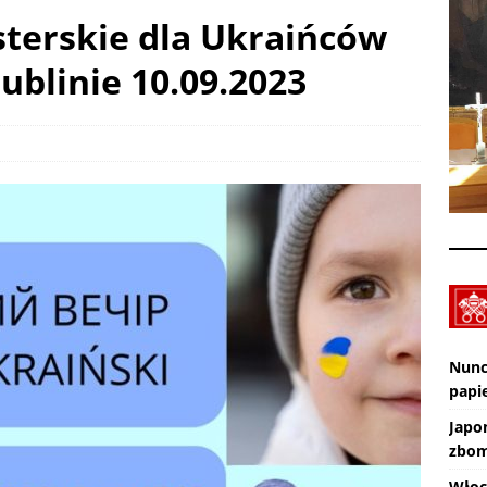
terskie dla Ukraińców
XXX Międzynarodowy Festiwal Organowy Lublin – Czuby: 2026-08-
ublinie 10.09.2023
CI
Zmarł ks. Ryszard Sowa
AKTUALNOŚCI
Nunc
papie
Japo
zbom
Włoc