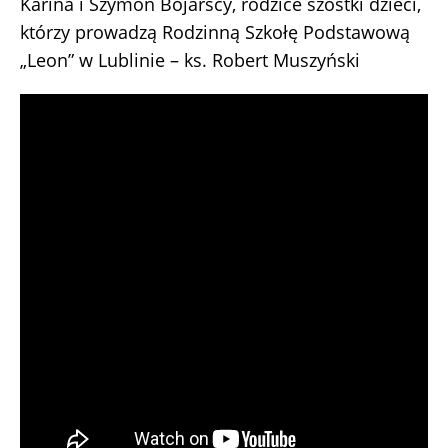
Karina i Szymon Bojarscy, rodzice szóstki dzieci,
którzy prowadzą Rodzinną Szkołę Podstawową
„Leon” w Lublinie – ks. Robert Muszyński