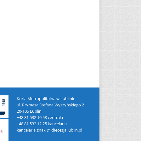
Kuria Metropolitalna w Lublinie
ul. Prymasa Stefana Wyszyńskiego 2
20-105 Lublin
+48 81 532 10 58 centrala
+48 81 532 12 25 kancelaria
kancelaria(znak @)diecezja.lublin.pl