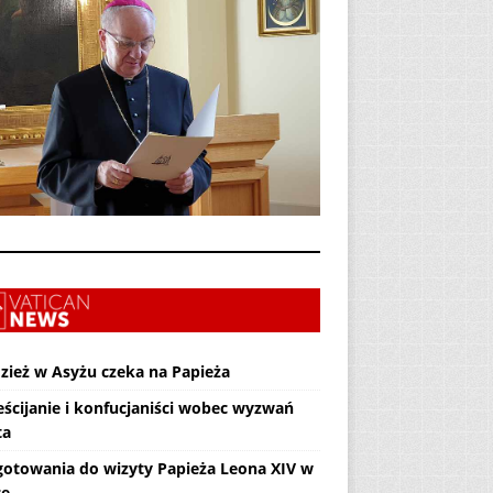
zież w Asyżu czeka na Papieża
eścijanie i konfucjaniści wobec wyzwań
ta
gotowania do wizyty Papieża Leona XIV w
ce