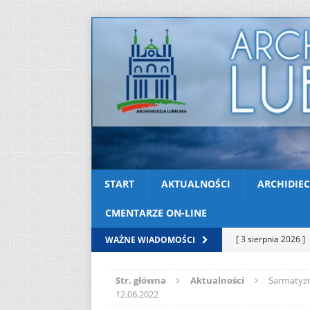
START
AKTUALNOŚCI
ARCHIDIEC
CMENTARZE ON-LINE
[ 3 sierpnia 2026 ]
WAŻNE WIADOMOŚCI
AKTUALNOŚCI
Str. główna
Aktualności
Sarmatyzm
[ 2 sierpnia 2026 ]
12.06.2022
[ 2 sierpnia 2026 ]