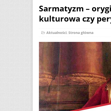
Sarmatyzm – oryg
[ 2 sierpnia 2026 ]
kulturowa czy pery
12
AKTUALNOŚ
[ 6 sierpnia 2026 ]
Aktualności
,
Strona główna