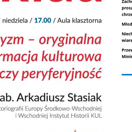
Zach
pros
chrze
Młod
Niec
wiarę
Prze
Mini