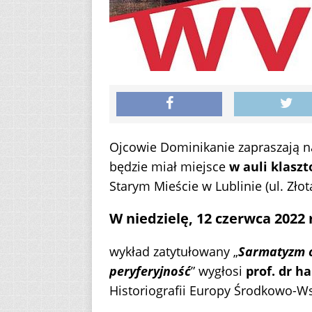
Ojcowie Dominikanie zapraszają n
będzie miał miejsce
w auli klaszt
Starym Mieście w Lublinie (ul. Złota
W niedzielę, 12 czerwca 2022 r
wykład zatytułowany „
Sarmatyzm o
peryferyjność
” wygłosi
prof. dr h
Historiografii Europy Środkowo-W