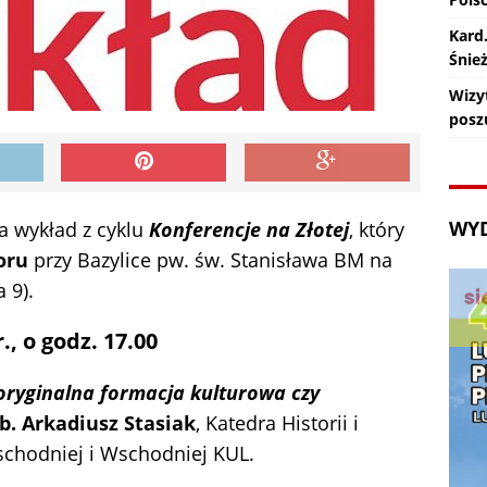
Kard
Śnie
Wizy
posz
WY
a wykład z cyklu
Konferencje na Złotej
, który
oru
przy Bazylice pw. św. Stanisława BM na
 9).
., o godz. 17.00
ryginalna formacja kulturowa czy
ab. Arkadiusz Stasiak
, Katedra Historii i
schodniej i Wschodniej KUL.