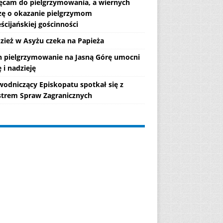
ęcam do pielgrzymowania, a wiernych
zę o okazanie pielgrzymom
ścijańskiej gościnności
zież w Asyżu czeka na Papieża
h pielgrzymowanie na Jasną Górę umocni
 i nadzieję
wodniczący Episkopatu spotkał się z
strem Spraw Zagranicznych