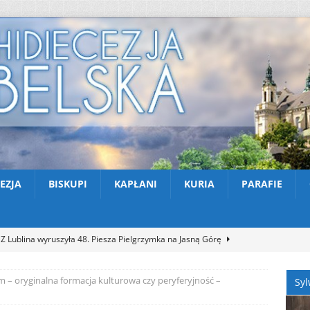
EZJA
BISKUPI
KAPŁANI
KURIA
PARAFIE
Z Lublina wyruszyła 48. Piesza Pielgrzymka na Jasną Górę
 – oryginalna formacja kulturowa czy peryferyjność –
Syl
Nekrologi: śp. Jerzy Gasperski
AKTUALNOŚCI
Apel na miesiąc abstynencji – sierpień 2026
AKTUALNOŚCI