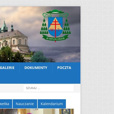
GALERIE
DOKUMENTY
POCZTA
wetka
Nauczanie
Kalendarium