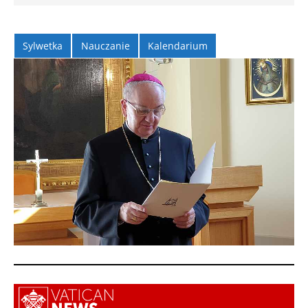
Sylwetka
Nauczanie
Kalendarium