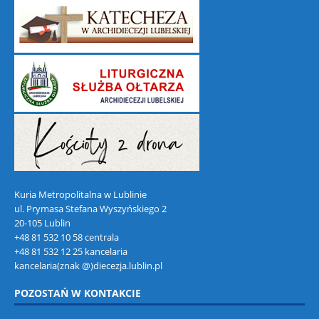
Kuria Metropolitalna w Lublinie
ul. Prymasa Stefana Wyszyńskiego 2
20-105 Lublin
+48 81 532 10 58 centrala
+48 81 532 12 25 kancelaria
kancelaria(znak @)diecezja.lublin.pl
POZOSTAŃ W KONTAKCIE