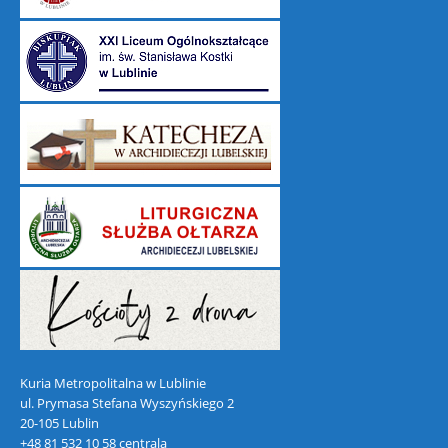
Kuria Metropolitalna w Lublinie
ul. Prymasa Stefana Wyszyńskiego 2
20-105 Lublin
+48 81 532 10 58 centrala