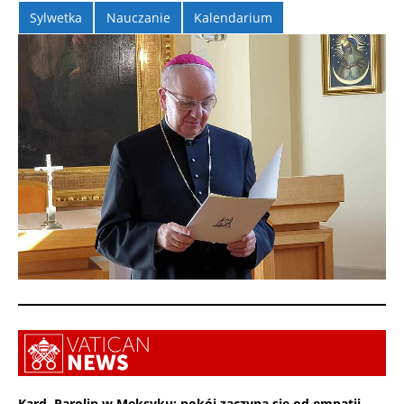
Sylwetka
Nauczanie
Kalendarium
Kard. Parolin w Meksyku: pokój zaczyna się od empatii