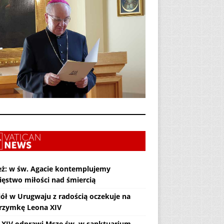
eż: w św. Agacie kontemplujemy
ięstwo miłości nad śmiercią
iół w Urugwaju z radością oczekuje na
grzymkę Leona XIV
 XIV odprawi Mszę św. w sanktuarium