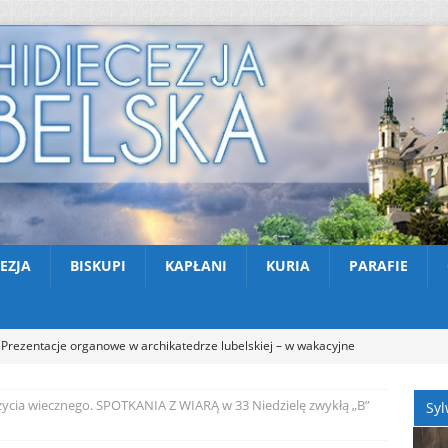
EZJA
BISKUPI
KAPŁANI
KURIA
PARAFIE
Prezentacje organowe w archikatedrze lubelskiej – w wakacyjne
NOŚCI
ycia wiecznego. SPOTKANIA Z WIARĄ w 33 Niedzielę zwykłą „B”
Syl
Kazimierski Festiwal Organowy 2026 – Letnie koncerty w Farze
TUALNOŚCI