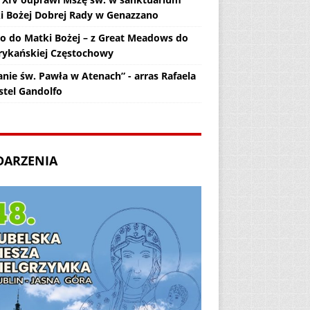
i Bożej Dobrej Rady w Genazzano
zo do Matki Bożej – z Great Meadows do
ykańskiej Częstochowy
anie św. Pawła w Atenach” - arras Rafaela
stel Gandolfo
DARZENIA