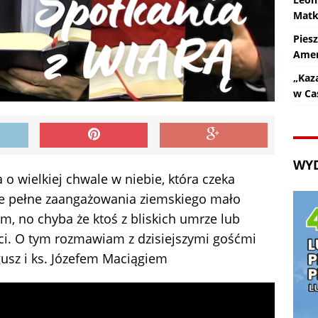
Matk
Pies
Amer
„Kaz
w Ca
WY
o wielkiej chwale w niebie, która czeka
ne pełne zaangażowania ziemskiego mało
ym, no chyba że ktoś z bliskich umrze lub
ieci. O tym rozmawiam z dzisiejszymi gośćmi
sz i ks. Józefem Maciągiem