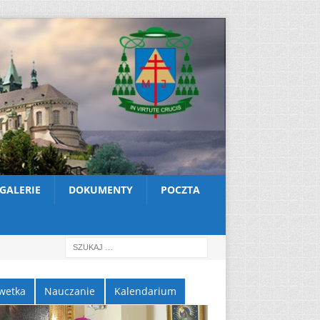
GALERIE
DOKUMENTY
POCZTA
wetka
Nauczanie
Kalendarium