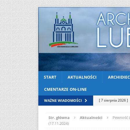
START
AKTUALNOŚCI
ARCHIDIEC
CMENTARZE ON-LINE
[ 7 sierpnia 2026 ]
WAŻNE WIADOMOŚCI
soboty
AKTUAL
Str. główna
Aktualności
Pewność ż
[ 7 sierpnia 2026 ]
(17.11.2024)
Kazimierskiej
AK