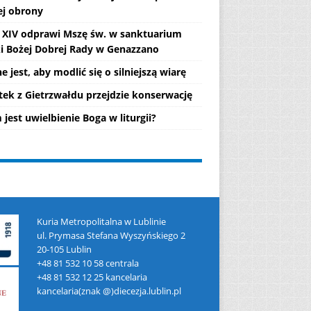
ej obrony
 XIV odprawi Mszę św. w sanktuarium
i Bożej Dobrej Rady w Genazzano
 jest, aby modlić się o silniejszą wiarę
tek z Gietrzwałdu przejdzie konserwację
jest uwielbienie Boga w liturgii?
Kuria Metropolitalna w Lublinie
ul. Prymasa Stefana Wyszyńskiego 2
20-105 Lublin
+48 81 532 10 58 centrala
+48 81 532 12 25 kancelaria
kancelaria(znak @)diecezja.lublin.pl