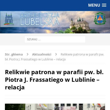
MENU
Str. główna
Aktualności
Relikwie patrona w parafii pw.
bł. Piotra J. Frassatiego w Lublinie – relacja
Relikwie patrona w parafii pw. bł.
Piotra J. Frassatiego w Lublinie –
relacja