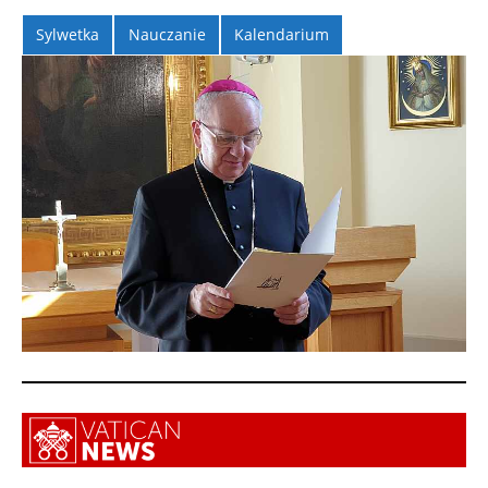
Sylwetka
Nauczanie
Kalendarium