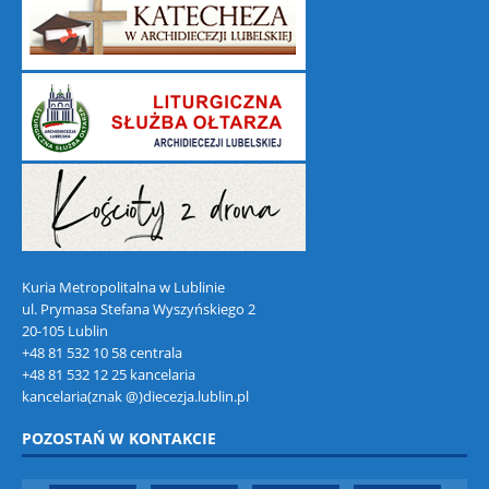
Kuria Metropolitalna w Lublinie
ul. Prymasa Stefana Wyszyńskiego 2
20-105 Lublin
+48 81 532 10 58 centrala
+48 81 532 12 25 kancelaria
kancelaria(znak @)diecezja.lublin.pl
POZOSTAŃ W KONTAKCIE