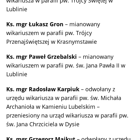
wikariusza w parafii pw. Trójcy Świętej w
Lublinie
Ks. mgr Łukasz Gron
– mianowany
wikariuszem w parafii pw. Trójcy
Przenajświętszej w Krasnymstawie
Ks. mgr Paweł Grzebalski
– mianowany
wikariuszem w parafii pw. św. Jana Pawła II w
Lublinie
Ks. mgr Radosław Karpiuk
– odwołany z
urzędu wikariusza w parafii pw. św. Michała
Archanioła w Kamieniu Lubelskim –
przeniesiony na urząd wikariusza w parafii pw.
św. Jana Chrzciciela w Dysie
Ks. mgr Grzegorz Majkut
– odwołany z urzędu