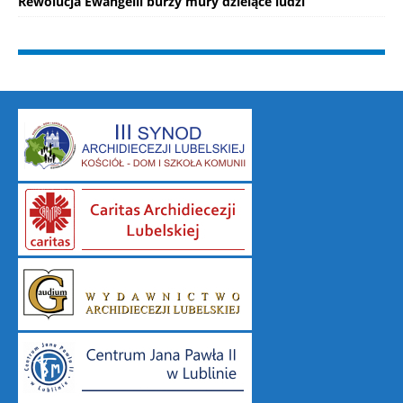
Rewolucja Ewangelii burzy mury dzielące ludzi