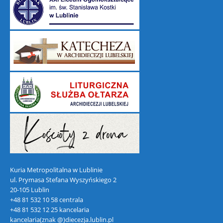
Kuria Metropolitalna w Lublinie
ul. Prymasa Stefana Wyszyńskiego 2
20-105 Lublin
+48 81 532 10 58 centrala
+48 81 532 12 25 kancelaria
kancelaria(znak @)diecezja.lublin.pl