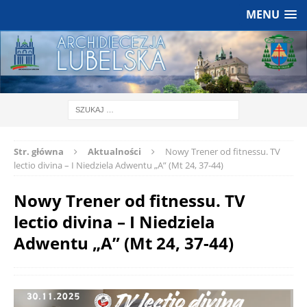
MENU
Str. główna
Aktualności
Nowy Trener od fitnessu. TV
lectio divina – I Niedziela Adwentu „A” (Mt 24, 37-44)
Nowy Trener od fitnessu. TV
lectio divina – I Niedziela
Adwentu „A” (Mt 24, 37-44)