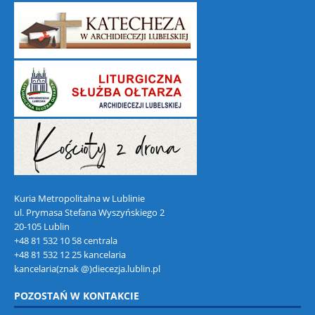
Kuria Metropolitalna w Lublinie
ul. Prymasa Stefana Wyszyńskiego 2
20-105 Lublin
+48 81 532 10 58 centrala
+48 81 532 12 25 kancelaria
kancelaria(znak @)diecezja.lublin.pl
POZOSTAŃ W KONTAKCIE