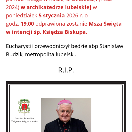
2024)
w archikatedrze lubelskiej
w
poniedziałek
5 stycznia
2026 r. o
godz.
19.00
odprawiona zostanie
Msza Święta
w intencji śp. Księdza Biskupa
.
Eucharystii przewodniczył będzie abp Stanisław
Budzik, metropolita lubelski.
R.I.P.