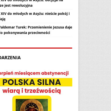
ze jest rewolucyjna
 XIV do młodych w Asyżu: nieście pokój i
ieję
Waldemar Turek: Przemienienie Jezusa daje
 do pokonywania przeciwności
DARZENIA