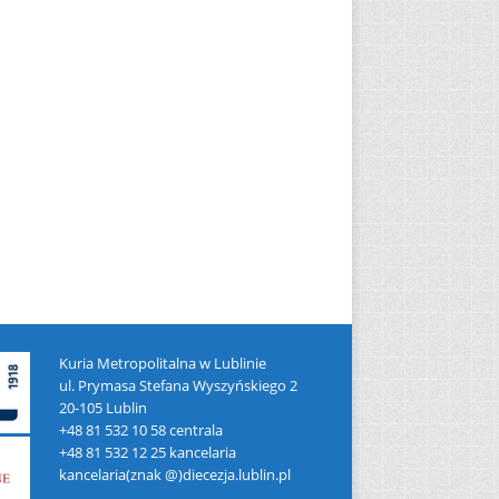
Kuria Metropolitalna w Lublinie
ul. Prymasa Stefana Wyszyńskiego 2
20-105 Lublin
+48 81 532 10 58 centrala
+48 81 532 12 25 kancelaria
kancelaria(znak @)diecezja.lublin.pl