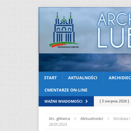
START
AKTUALNOŚCI
ARCHIDIEC
CMENTARZE ON-LINE
[ 3 sierpnia 2026 ]
WAŻNE WIADOMOŚCI
AKTUALNOŚCI
Str. główna
Aktualności
Moskwa i 
[ 2 sierpnia 2026 ]
28.05.2023
[ 2 sierpnia 2026 ]