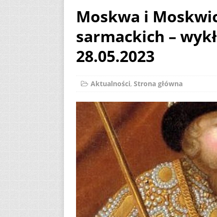
Moskwa i Moskwic
[ 2 sierpnia 2026 ]
sarmackich – wyk
12
AKTUALNOŚ
[ 6 sierpnia 2026 ]
28.05.2023
Aktualności
,
Strona główna