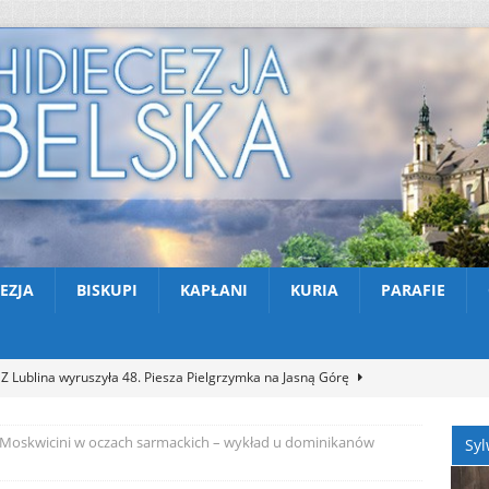
EZJA
BISKUPI
KAPŁANI
KURIA
PARAFIE
Z Lublina wyruszyła 48. Piesza Pielgrzymka na Jasną Górę
Moskwicini w oczach sarmackich – wykład u dominikanów
Syl
Nekrologi: śp. Jerzy Gasperski
AKTUALNOŚCI
Apel na miesiąc abstynencji – sierpień 2026
AKTUALNOŚCI