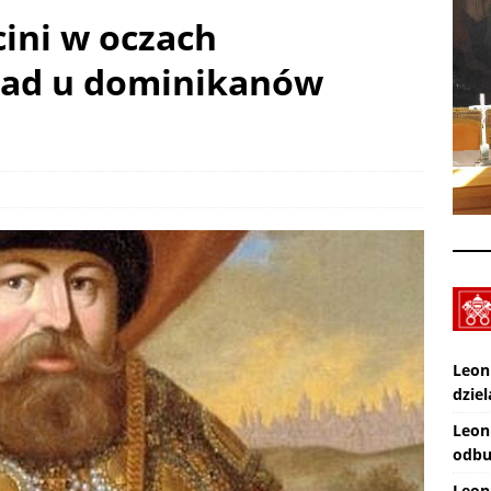
ini w oczach
XXX Międzynarodowy Festiwal Organowy Lublin – Czuby: 2026-08-
ład u dominikanów
CI
Zmarł ks. Ryszard Sowa
AKTUALNOŚCI
Leon
dziel
Leon
odbu
Leon