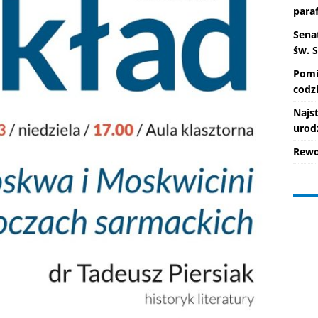
paraf
Senat
św. 
Pomi
codzi
Najs
urod
Rewo