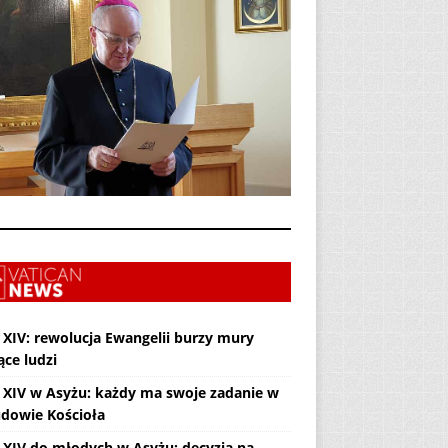
 XIV: rewolucja Ewangelii burzy mury
ące ludzi
 XIV w Asyżu: każdy ma swoje zadanie w
dowie Kościoła
 XIV do młodych w Asyżu: decyzja na