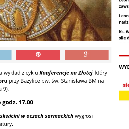
zaws
Leon
nadz
Ks. 
siłę
WY
a wykład z cyklu
Konferencje na Złotej
, który
oru
przy Bazylice pw. św. Stanisława BM na
 9).
o godz. 17.00
skwicini w oczach sarmackich
wygłosi
ratury.