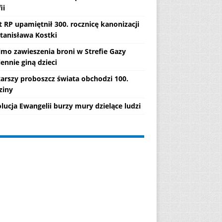
ii
 RP upamiętnił 300. rocznicę kanonizacji
Stanisława Kostki
mo zawieszenia broni w Strefie Gazy
ennie giną dzieci
tarszy proboszcz świata obchodzi 100.
ziny
lucja Ewangelii burzy mury dzielące ludzi