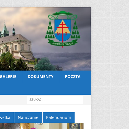
GALERIE
DOKUMENTY
POCZTA
wetka
Nauczanie
Kalendarium