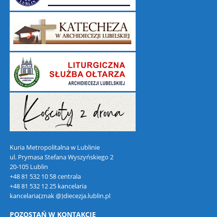
Kuria Metropolitalna w Lublinie
ul. Prymasa Stefana Wyszyńskiego 2
20-105 Lublin
+48 81 532 10 58 centrala
+48 81 532 12 25 kancelaria
kancelaria(znak @)diecezja.lublin.pl
POZOSTAŃ W KONTAKCIE