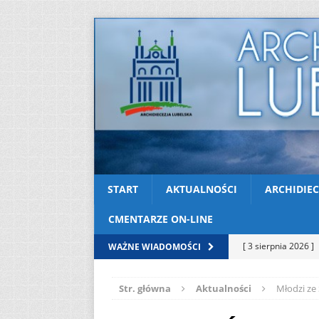
START
AKTUALNOŚCI
ARCHIDIEC
CMENTARZE ON-LINE
[ 3 sierpnia 2026 ]
WAŻNE WIADOMOŚCI
AKTUALNOŚCI
Str. główna
Aktualności
Młodzi ze
[ 2 sierpnia 2026 ]
[ 2 sierpnia 2026 ]