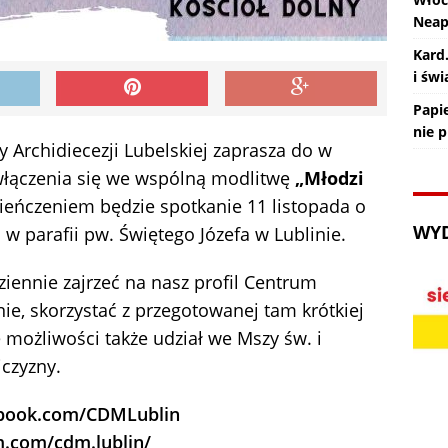
Nea
Kard
i św
Papie
nie 
Archidiecezji Lubelskiej zaprasza do w
włączenia się we wspólną modlitwę
„Młodzi
zwieńczeniem będzie spotkanie 11 listopada o
WY
 w parafii pw. Świętego Józefa w Lublinie.
ziennie zajrzeć na nasz profil Centrum
ie, skorzystać z przegotowanej tam krótkiej
 możliwości także udział we Mszy św. i
jczyzny.
ebook.com/CDMLublin
m.com/cdm.lublin/