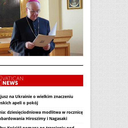
jusz na Ukrainie o wielkim znaczeniu
skich apeli o pokój
nia: dziesięciodniowa modlitwa w rocznicę
bardowania Hiroszimy i Nagasaki
hy: Kościół pomaga po trzęsieniu pod