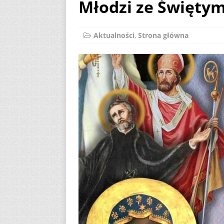
Młodzi ze Świętymi
[ 2 sierpnia 2026 ]
12
AKTUALNOŚ
Aktualności
,
Strona główna
[ 6 sierpnia 2026 ]