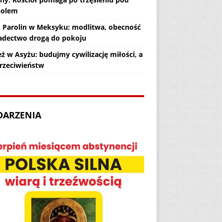
polem
. Parolin w Meksyku: modlitwa, obecność
iadectwo drogą do pokoju
ż w Asyżu: budujmy cywilizację miłości, a
przeciwieństw
DARZENIA