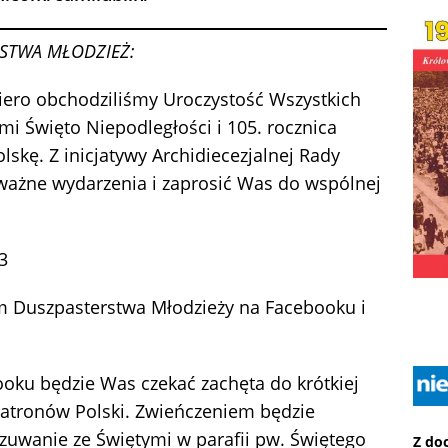
STWA MŁODZIEŻ:
iero obchodziliśmy Uroczystość Wszystkich
i Święto Niepodległości i 105. rocznica
lskę. Z inicjatywy Archidiecezjalnej Rady
ażne wydarzenia i zaprosić Was do wspólnej
3
m Duszpasterstwa Młodzieży na Facebooku i
oku będzie Was czekać zachęta do krótkiej
Patronów Polski. Zwieńczeniem będzie
czuwanie ze Świętymi w parafii pw. Świętego
Z do