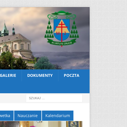
GALERIE
DOKUMENTY
POCZTA
wetka
Nauczanie
Kalendarium