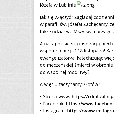
Józefa w Lublinie
Jak się włączyć? Zaglądaj codzienni
w parafii św. Józefa! Zachęcamy, ż
także udział we Mszy św. i przyjęc
A naszą dzisiejszą inspiracją niech
wspomnienie już 18 listopada! Ka
ewangelizatorką, katechizując wiej
do męczeńskiej śmierci w obronie 
do wspólnej modlitwy?
A więc… zaczynamy! Gotów?
• Strona www:
https://cdmlublin.p
• Facebook:
https://www.faceboo
• Instagram:
https://www.instagr