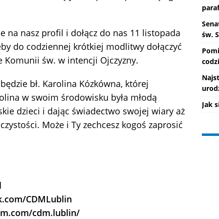
paraf
Senat
e na nasz profil i dołącz do nas 11 listopada
św. 
eby do codziennej krótkiej modlitwy dołączyć
Pomi
ie Komunii św. w intencji Ojczyzny.
codzi
Najs
 będzie bł. Karolina Kózkówna, której
urod
rolina w swoim środowisku była młodą
Jak 
skie dzieci i dając świadectwo swojej wiary aż
czystości. Może i Ty zechcesz kogoś zaprosić
l
k.com/CDMLublin
am.com/cdm.lublin/