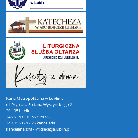
Kuria Metropolitalna w Lublinie
ul. Prymasa Stefana Wyszyńskiego 2
20-105 Lublin
+48 81 532 10 58 centrala
+48 81 532 12 25 kancelaria
kancelaria(znak @)diecezja.lublin.pl