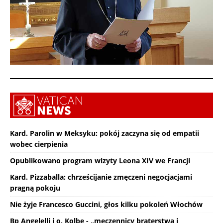
Kard. Parolin w Meksyku: pokój zaczyna się od empatii
wobec cierpienia
Opublikowano program wizyty Leona XIV we Francji
Kard. Pizzaballa: chrześcijanie zmęczeni negocjacjami
pragną pokoju
Nie żyje Francesco Guccini, głos kilku pokoleń Włochów
Bp Angelelli i o. Kolbe - „męczennicy braterstwa i