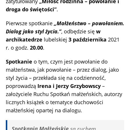
zatytułowany
„Miłość rodzinna – powołanie i
droga do świętości”
.
Pierwsze spotkanie
„Małżeństwo – powołaniem.
Dialog jako styl życia.”
, odbędzie się
w
archikatedrze
lubelskiej
3 października
2021
r. o godz.
20.00
.
Spotkanie
o tym, czym jest powołanie do
małżeństwa, jak powołanie – przez dialog, jako
styl życia – przekłada się na codzienność,
poprowadzą
Irena i Jerzy Grzybowscy
–
założyciele Ruchu Spotkań małżeńskich, autorzy
licznych książek o tematyce duchowości
małżeńskiej opartej na dialogu.
Spotkania Małżeńskie
są ruchem,