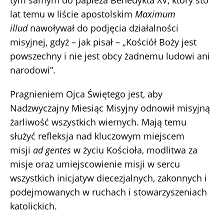
tym samym do papieża Benedykta XV, który sto
lat temu w liście apostolskim
Maximum
illud
nawoływał do podjęcia działalności
misyjnej, gdyż – jak pisał – „Kościół Boży jest
powszechny i nie jest obcy żadnemu ludowi ani
narodowi”.
Pragnieniem Ojca Świętego jest, aby
Nadzwyczajny Miesiąc Misyjny odnowił misyjną
żarliwość wszystkich wiernych. Mają temu
służyć refleksja nad kluczowym miejscem
misji
ad gentes
w życiu Kościoła, modlitwa za
misje oraz umiejscowienie misji w sercu
wszystkich inicjatyw diecezjalnych, zakonnych i
podejmowanych w ruchach i stowarzyszeniach
katolickich.