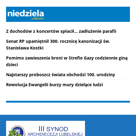
Z dochodów z koncertów spłacił... zadłużenie parafii
Senat RP upamiętnił 300. rocznicę kanonizacji św.
Stanisława Kostki
Pomimo zawieszenia broni w Strefie Gazy codziennie giną
dzieci
Najstarszy proboszcz świata obchodzi 100. urodziny
Rewolucja Ewangelii burzy mury dzielące ludzi