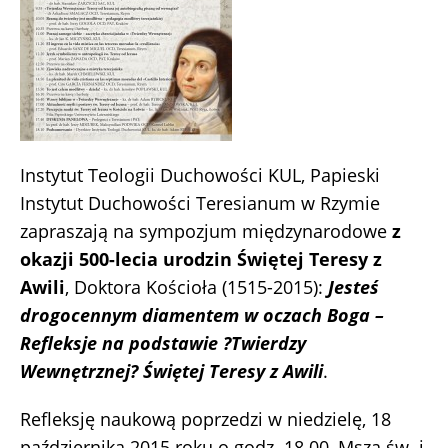
Instytut Teologii Duchowości KUL, Papieski
Instytut Duchowości Teresianum w Rzymie
zapraszają na sympozjum międzynarodowe
z
okazji 500-lecia urodzin Świętej Teresy z
Awili
, Doktora Kościoła (1515-2015):
Jesteś
drogocennym diamentem w oczach Boga –
Refleksje na podstawie ?Twierdzy
Wewnętrznej? Świętej Teresy z Awili
.
Refleksję naukową poprzedzi w niedzielę, 18
października 2015 roku o godz. 18.00, Msza św. i