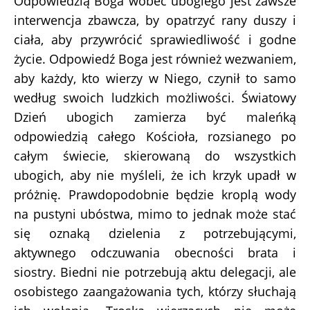
Odpowiedzią Boga wobec ubogiego jest zawsze
interwencja zbawcza, by opatrzyć rany duszy i
ciała, aby przywrócić sprawiedliwość i godne
życie. Odpowiedź Boga jest również wezwaniem,
aby każdy, kto wierzy w Niego, czynił to samo
według swoich ludzkich możliwości. Światowy
Dzień ubogich zamierza być maleńką
odpowiedzią całego Kościoła, rozsianego po
całym świecie, skierowaną do wszystkich
ubogich, aby nie myśleli, że ich krzyk upadł w
próżnię. Prawdopodobnie będzie kroplą wody
na pustyni ubóstwa, mimo to jednak może stać
się oznaką dzielenia z potrzebującymi,
aktywnego odczuwania obecności brata i
siostry. Biedni nie potrzebują aktu delegacji, ale
osobistego zaangażowania tych, którzy słuchają