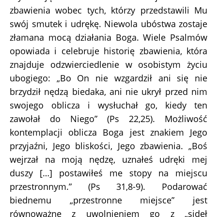
zbawienia wobec tych, którzy przedstawili Mu
swój smutek i udrękę. Niewola ubóstwa zostaje
złamana mocą działania Boga. Wiele Psalmów
opowiada i celebruje historię zbawienia, która
znajduje odzwierciedlenie w osobistym życiu
ubogiego: „Bo On nie wzgardził ani się nie
brzydził nędzą biedaka, ani nie ukrył przed nim
swojego oblicza i wysłuchał go, kiedy ten
zawołał do Niego” (Ps 22,25). Możliwość
kontemplacji oblicza Boga jest znakiem Jego
przyjaźni, Jego bliskości, Jego zbawienia. „Boś
wejrzał na moją nędzę, uznałeś udręki mej
duszy […] postawiłeś me stopy na miejscu
przestronnym.” (Ps 31,8-9). Podarować
biednemu „przestronne miejsce” jest
równoważne z uwolnieniem go z „sideł