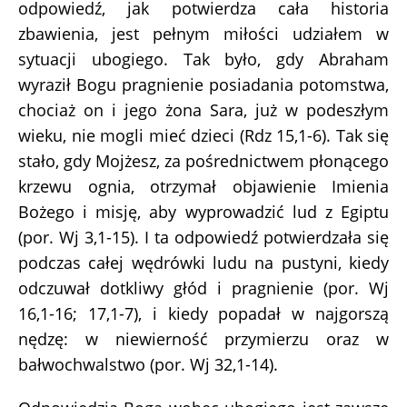
odpowiedź, jak potwierdza cała historia
zbawienia, jest pełnym miłości udziałem w
sytuacji ubogiego. Tak było, gdy Abraham
wyraził Bogu pragnienie posiadania potomstwa,
chociaż on i jego żona Sara, już w podeszłym
wieku, nie mogli mieć dzieci (Rdz 15,1-6). Tak się
stało, gdy Mojżesz, za pośrednictwem płonącego
krzewu ognia, otrzymał objawienie Imienia
Bożego i misję, aby wyprowadzić lud z Egiptu
(por. Wj 3,1-15). I ta odpowiedź potwierdzała się
podczas całej wędrówki ludu na pustyni, kiedy
odczuwał dotkliwy głód i pragnienie (por. Wj
16,1-16; 17,1-7), i kiedy popadał w najgorszą
nędzę: w niewierność przymierzu oraz w
bałwochwalstwo (por. Wj 32,1-14).