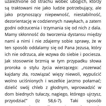
uzależnione od strachu wobec ubogich, którzy
są traktowani nie jako ludzie potrzebujący, ale
jako przynoszący niepewność, niestabilność,
dezorientację w codziennych nawykach, a zatem
godni odrzucenia i trzymania się od nich z dala.
Mamy skłonność do tworzenia dystansu między
nami a nimi i nie zdajemy sobie sprawy, że w
ten sposób oddalamy się od Pana Jezusa, który
ich nie odrzuca, ale wzywa do siebie i pociesza.
Jak stosownie brzmią w tym przypadku słowa
proroka o stylu życia wierzącego: „rozerwać
kajdany zła, rozwiązać więzy niewoli, wypuścić
wolno uciśnionych i wszelkie jarzmo połamać;
dzielić swój chleb z głodnym, wprowadzić w
dom biednych tułaczy, nagiego, którego ujrzysz,
przyodziać” (Iz 58,6-7). Taki sposób