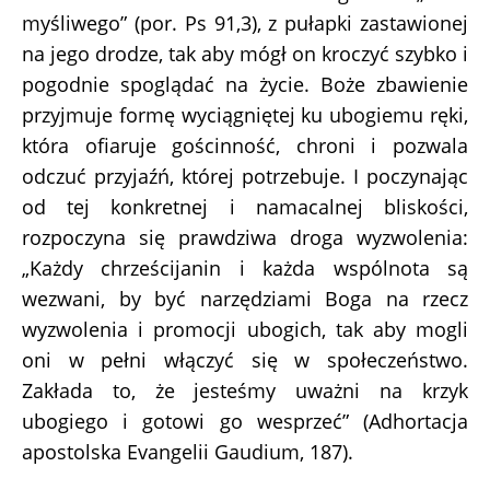
myśliwego” (por. Ps 91,3), z pułapki zastawionej
na jego drodze, tak aby mógł on kroczyć szybko i
pogodnie spoglądać na życie. Boże zbawienie
przyjmuje formę wyciągniętej ku ubogiemu ręki,
która ofiaruje gościnność, chroni i pozwala
odczuć przyjaźń, której potrzebuje. I poczynając
od tej konkretnej i namacalnej bliskości,
rozpoczyna się prawdziwa droga wyzwolenia:
„Każdy chrześcijanin i każda wspólnota są
wezwani, by być narzędziami Boga na rzecz
wyzwolenia i promocji ubogich, tak aby mogli
oni w pełni włączyć się w społeczeństwo.
Zakłada to, że jesteśmy uważni na krzyk
ubogiego i gotowi go wesprzeć” (Adhortacja
apostolska Evangelii Gaudium, 187).