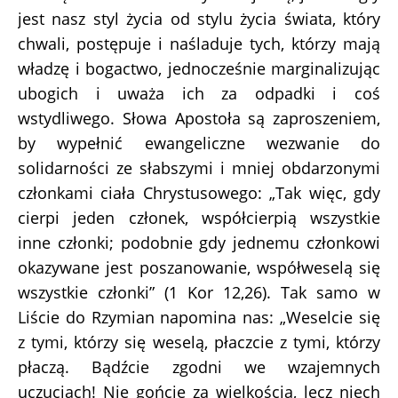
jest nasz styl życia od stylu życia świata, który
chwali, postępuje i naśladuje tych, którzy mają
władzę i bogactwo, jednocześnie marginalizując
ubogich i uważa ich za odpadki i coś
wstydliwego. Słowa Apostoła są zaproszeniem,
by wypełnić ewangeliczne wezwanie do
solidarności ze słabszymi i mniej obdarzonymi
członkami ciała Chrystusowego: „Tak więc, gdy
cierpi jeden członek, współcierpią wszystkie
inne członki; podobnie gdy jednemu członkowi
okazywane jest poszanowanie, współweselą się
wszystkie członki” (1 Kor 12,26). Tak samo w
Liście do Rzymian napomina nas: „Weselcie się
z tymi, którzy się weselą, płaczcie z tymi, którzy
płaczą. Bądźcie zgodni we wzajemnych
uczuciach! Nie gońcie za wielkością, lecz niech