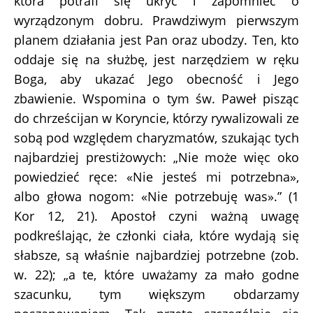
która potrafi się ukryć i zapomnieć o
wyrządzonym dobru. Prawdziwym pierwszym
planem działania jest Pan oraz ubodzy. Ten, kto
oddaje się na służbę, jest narzędziem w ręku
Boga, aby ukazać Jego obecność i Jego
zbawienie. Wspomina o tym św. Paweł pisząc
do chrześcijan w Koryncie, którzy rywalizowali ze
sobą pod względem charyzmatów, szukając tych
najbardziej prestiżowych: „Nie może więc oko
powiedzieć ręce: «Nie jesteś mi potrzebna»,
albo głowa nogom: «Nie potrzebuję was».” (1
Kor 12, 21). Apostoł czyni ważną uwagę
podkreślając, że członki ciała, które wydają się
słabsze, są właśnie najbardziej potrzebne (zob.
w. 22); „a te, które uważamy za mało godne
szacunku, tym większym obdarzamy