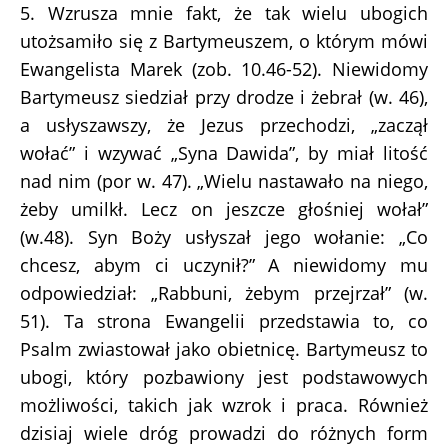
5. Wzrusza mnie fakt, że tak wielu ubogich
utożsamiło się z Bartymeuszem, o którym mówi
Ewangelista Marek (zob. 10.46-52). Niewidomy
Bartymeusz siedział przy drodze i żebrał (w. 46),
a usłyszawszy, że Jezus przechodzi, „zaczął
wołać” i wzywać „Syna Dawida”, by miał litość
nad nim (por w. 47). „Wielu nastawało na niego,
żeby umilkł. Lecz on jeszcze głośniej wołał”
(w.48). Syn Boży usłyszał jego wołanie: „Co
chcesz, abym ci uczynił?” A niewidomy mu
odpowiedział: „Rabbuni, żebym przejrzał” (w.
51). Ta strona Ewangelii przedstawia to, co
Psalm zwiastował jako obietnicę. Bartymeusz to
ubogi, który pozbawiony jest podstawowych
możliwości, takich jak wzrok i praca. Również
dzisiaj wiele dróg prowadzi do różnych form