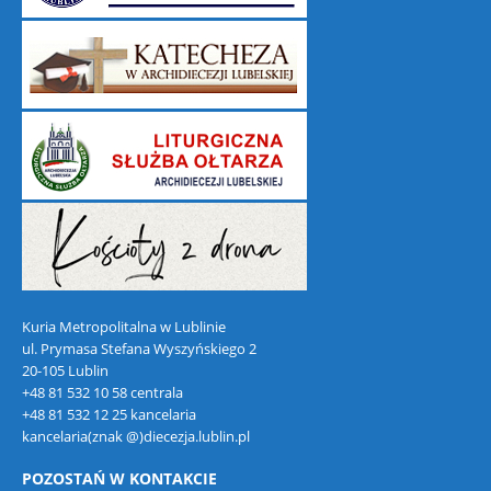
Kuria Metropolitalna w Lublinie
ul. Prymasa Stefana Wyszyńskiego 2
20-105 Lublin
+48 81 532 10 58 centrala
+48 81 532 12 25 kancelaria
kancelaria(znak @)diecezja.lublin.pl
POZOSTAŃ W KONTAKCIE