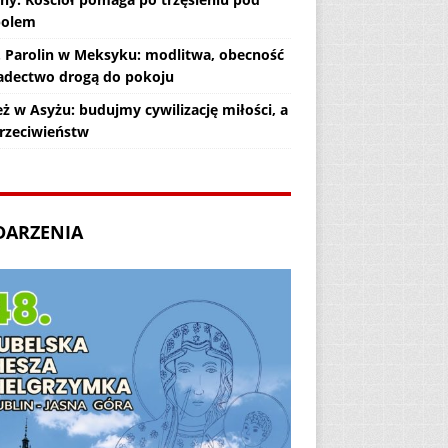
polem
. Parolin w Meksyku: modlitwa, obecność
iadectwo drogą do pokoju
ż w Asyżu: budujmy cywilizację miłości, a
przeciwieństw
DARZENIA