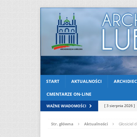
START
AKTUALNOŚCI
ARCHIDIEC
CMENTARZE ON-LINE
[ 3 sierpnia 2026 ]
WAŻNE WIADOMOŚCI
AKTUALNOŚCI
Str. główna
Aktualności
Głosiciel
[ 2 sierpnia 2026 ]
[ 2 sierpnia 2026 ]