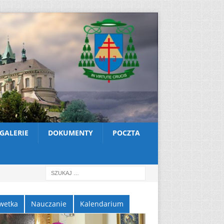
GALERIE
DOKUMENTY
POCZTA
wetka
Nauczanie
Kalendarium