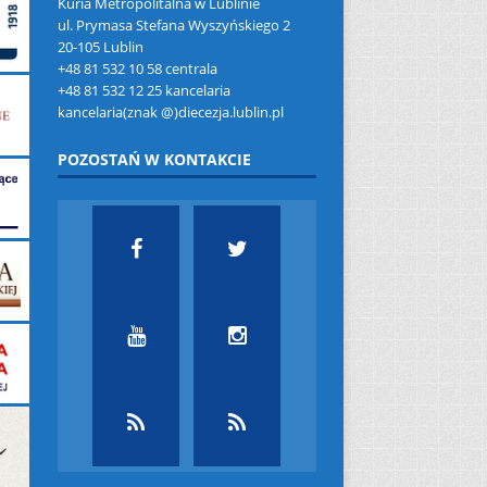
Kuria Metropolitalna w Lublinie
ul. Prymasa Stefana Wyszyńskiego 2
20-105 Lublin
+48 81 532 10 58 centrala
+48 81 532 12 25 kancelaria
kancelaria(znak @)diecezja.lublin.pl
POZOSTAŃ W KONTAKCIE