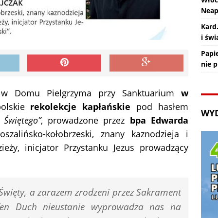
Nea
Kard
i św
Papie
nie 
w Domu Pielgrzyma przy Sanktuarium
w
olskie
rekolekcje kapłańskie
pod hasłem
WY
 Świętego”
, prowadzone przez
bpa Edwarda
oszalińsko-kołobrzeski, znany kaznodzieja i
ieży, inicjator Przystanku Jezus prowadzący
 Święty, a zarazem zrodzeni przez Sakrament
en Duch nieustanie wyprowadza nas na