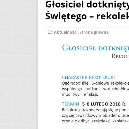
Głosiciel dotknię
[ 2 sierpnia 2026 ]
Świętego – rekole
12
AKTUALNOŚ
[ 6 sierpnia 2026 ]
Aktualności
,
Strona główna