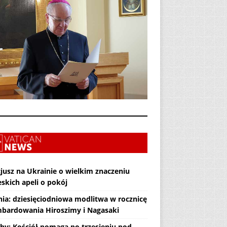
jusz na Ukrainie o wielkim znaczeniu
skich apeli o pokój
nia: dziesięciodniowa modlitwa w rocznicę
bardowania Hiroszimy i Nagasaki
hy: Kościół pomaga po trzęsieniu pod