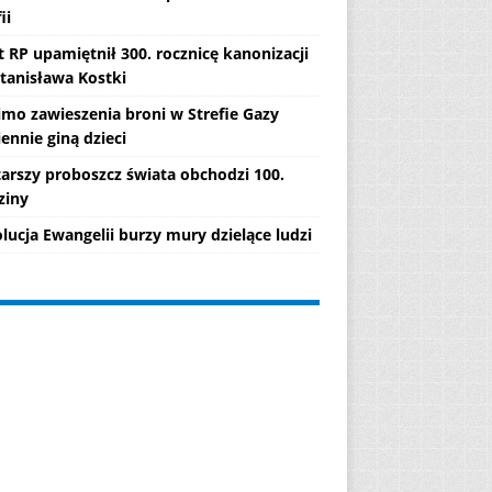
ii
 RP upamiętnił 300. rocznicę kanonizacji
Stanisława Kostki
mo zawieszenia broni w Strefie Gazy
ennie giną dzieci
tarszy proboszcz świata obchodzi 100.
ziny
lucja Ewangelii burzy mury dzielące ludzi