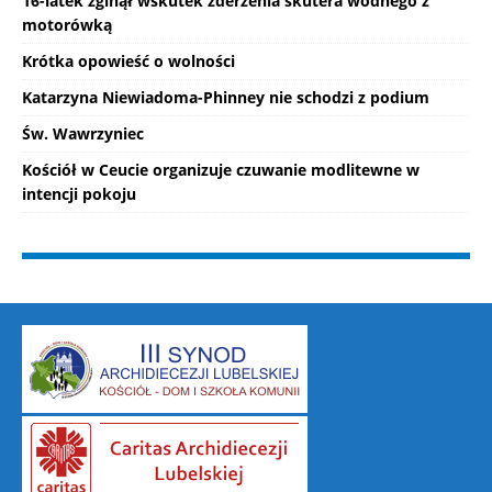
16-latek zginął wskutek zderzenia skutera wodnego z
motorówką
Krótka opowieść o wolności
Katarzyna Niewiadoma-Phinney nie schodzi z podium
Św. Wawrzyniec
Kościół w Ceucie organizuje czuwanie modlitewne w
intencji pokoju