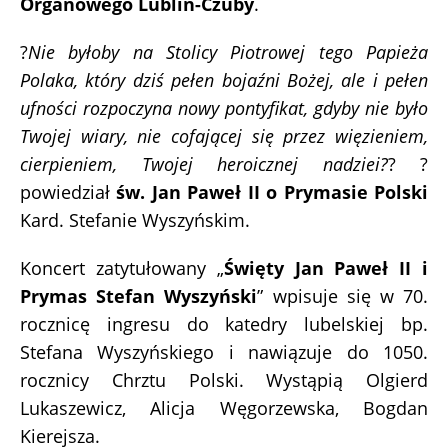
Organowego Lublin-Czuby
.
?
Nie byłoby na Stolicy Piotrowej tego Papieża
Polaka, który dziś pełen bojaźni Bożej, ale i pełen
ufności rozpoczyna nowy pontyfikat, gdyby nie było
Twojej wiary, nie cofającej się przez więzieniem,
cierpieniem, Twojej heroicznej nadziei?
? ?
powiedział
św. Jan Paweł II o Prymasie Polski
Kard. Stefanie Wyszyńskim.
Koncert zatytułowany „
Święty Jan Paweł II i
Prymas Stefan Wyszyński
” wpisuje się w 70.
rocznicę ingresu do katedry lubelskiej bp.
Stefana Wyszyńskiego i nawiązuje do 1050.
rocznicy Chrztu Polski. Wystąpią Olgierd
Lukaszewicz, Alicja Węgorzewska, Bogdan
Kierejsza.