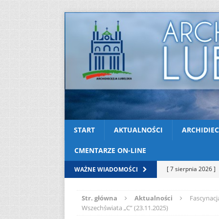
START
AKTUALNOŚCI
ARCHIDIEC
CMENTARZE ON-LINE
[ 7 sierpnia 2026 ]
WAŻNE WIADOMOŚCI
Niedzielę zwykłą „
Str. główna
Aktualności
Fascynacj
[ 6 sierpnia 2026 ]
Wszechświata „C” (23.11.2025)
[ 3 sierpnia 2026 ]