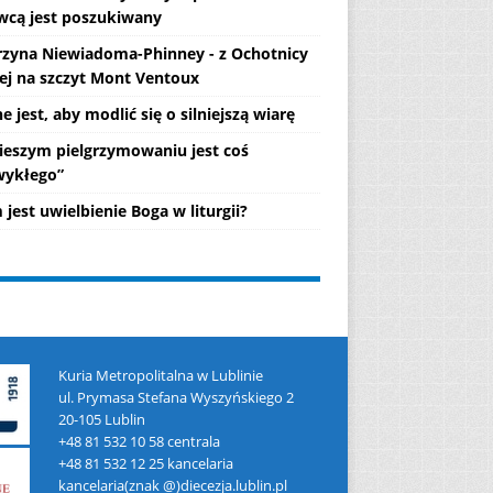
wcą jest poszukiwany
rzyna Niewiadoma-Phinney - z Ochotnicy
ej na szczyt Mont Ventoux
 jest, aby modlić się o silniejszą wiarę
ieszym pielgrzymowaniu jest coś
wykłego”
jest uwielbienie Boga w liturgii?
Kuria Metropolitalna w Lublinie
ul. Prymasa Stefana Wyszyńskiego 2
20-105 Lublin
+48 81 532 10 58 centrala
+48 81 532 12 25 kancelaria
kancelaria(znak @)diecezja.lublin.pl