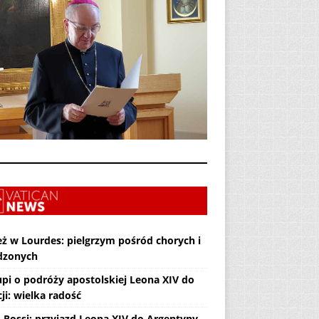
eż w Lourdes: pielgrzym pośród chorych i
dzonych
upi o podróży apostolskiej Leona XIV do
ji: wielka radość
. Rossi: przyjazd Leona XIV do Argentyny