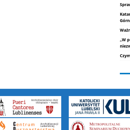
Spra
Kata
Górn
Ważne
„W p
niez
Czym 