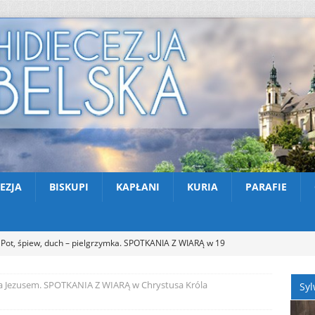
EZJA
BISKUPI
KAPŁANI
KURIA
PARAFIE
Pot, śpiew, duch – pielgrzymka. SPOTKANIA Z WIARĄ w 19
A (9.08.2026)
AKTUALNOŚCI
a Jezusem. SPOTKANIA Z WIARĄ w Chrystusa Króla
Syl
Zmarł ks. Ryszard Sowa
AKTUALNOŚCI
Z Lublina wyruszyła 48. Piesza Pielgrzymka na Jasną Górę