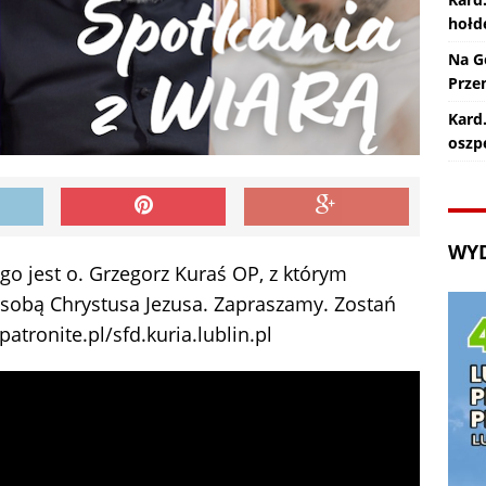
hołd
Na G
Prze
Kard.
oszp
WY
o jest o. Grzegorz Kuraś OP, z którym
Osobą Chrystusa Jezusa. Zapraszamy. Zostań
atronite.pl/sfd.kuria.lublin.pl