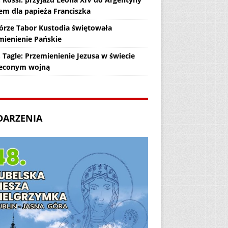
em dla papieża Franciszka
órze Tabor Kustodia świętowała
mienienie Pańskie
 Tagle: Przemienienie Jezusa w świecie
econym wojną
DARZENIA