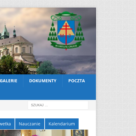
GALERIE
DOKUMENTY
POCZTA
wetka
Nauczanie
Kalendarium