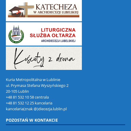
Kuria Metropolitalna w Lublinie
ul. Prymasa Stefana Wyszyńskiego 2
20-105 Lublin
+48 81 532 10 58 centrala
+48 81 532 12 25 kancelaria
kancelaria(znak @)diecezja.lublin.pl
POZOSTAŃ W KONTAKCIE