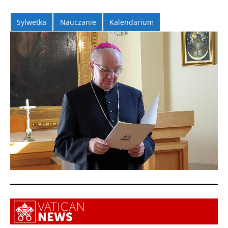
Sylwetka
Nauczanie
Kalendarium