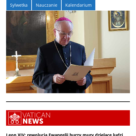
Sylwetka
Nauczanie
Kalendarium
Leon XIV: rewolucja Ewangelii burzy mury dzielące ludzi