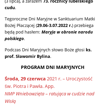
(3 lipca), a zarazem
73. rocznicy lubelskiego
cudu
.
Tegoroczne Dni Maryjne w Sanktuarium Matki
Bożej Płaczącej (
29.06-3.07.2022 r.
) przebiega
będą pod hasłem:
Maryja w obronie narodu
polskiego
.
Podczas Dni Maryjnych słowo Boże głosi
ks.
prof. Sławomir Bylina
.
PROGRAM DNI MARYJNYCH
Środa, 29 czerwca
2021 r. – Uroczystość
św. Piotra i Pawła. App.
NMP Wniebowzięta – ratująca w cudzie nad
Wisłą